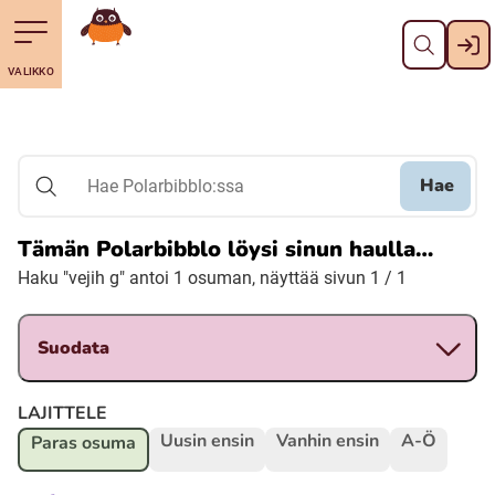
Sulje
Till navigering av sidans innehåll
Till övergripande innehåll för webbplatsen
Mene etusivulle
VALIKKO
Svenska
Suomi (Finska)
Hae
Hae Polarbibblo:ssa
Meänkieli
Tämän Polarbibblo löysi sinun haulla…
Haku "vejih g" antoi 1 osuman, näyttää sivun 1 / 1
Julevsámegiella (Lulesamiska)
Suodata
Åarjelsaemiengïele (Sydsamiska)
LAJITTELE
Davvisámegiella (Nordsamiska)
Uusin ensin
Vanhin ensin
A-Ö
Paras osuma
Bidumsámegiella (Pitesamiska)