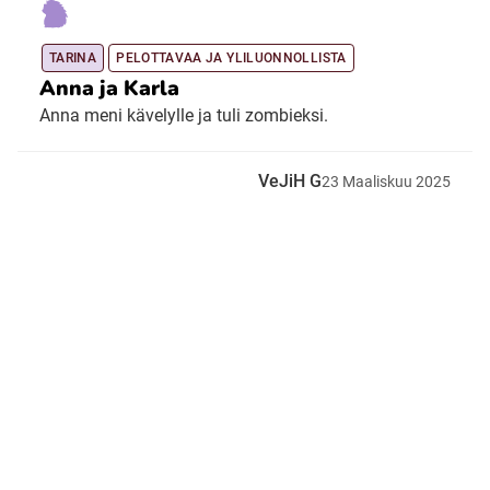
Ubmejesámiengiälla (Umesamiska)
TARINA
PELOTTAVAA JA YLILUONNOLLISTA
Anna ja Karla
Anna meni kävelylle ja tuli zombieksi.
Kaale (Romska)
VeJiH G
23
Maaliskuu
2025
Arli (Romska)
Resanderomani (Romska)
Kelderash (Romska)
Lovari (Romska)