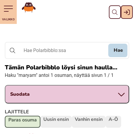
Sulje
Till navigering av sidans innehåll
Till övergripande innehåll för webbplatsen
Mene etusivulle
VALIKKO
Svenska
Suomi (Finska)
Hae
Hae Polarbibblo:ssa
Meänkieli
Tämän Polarbibblo löysi sinun haulla…
Haku "maryam" antoi 1 osuman, näyttää sivun 1 / 1
Julevsámegiella (Lulesamiska)
Suodata
Åarjelsaemiengïele (Sydsamiska)
LAJITTELE
Davvisámegiella (Nordsamiska)
Uusin ensin
Vanhin ensin
A-Ö
Paras osuma
Bidumsámegiella (Pitesamiska)