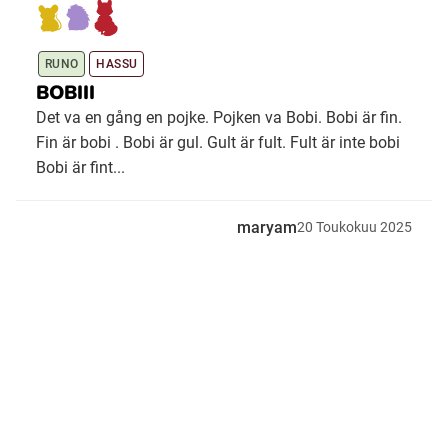
Ubmejesámiengiälla (Umesamiska)
RUNO
HASSU
BOBIII
Kaale (Romska)
Det va en gång en pojke. Pojken va Bobi. Bobi är fin.
Fin är bobi . Bobi är gul. Gult är fult. Fult är inte bobi
Bobi är fint...
Arli (Romska)
maryam
20
Toukokuu
2025
Resanderomani (Romska)
Kelderash (Romska)
Lovari (Romska)