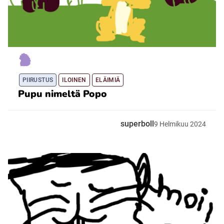
PIIRUSTUS
ILOINEN
ELÄIMIÄ
Pupu nimeltä Popo
superboll
9
Helmikuu
2024