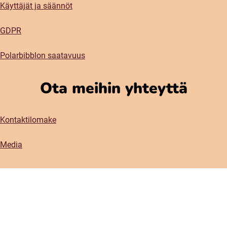
Käyttäjät ja säännöt
GDPR
Polarbibblon saatavuus
Ota meihin yhteyttä
Kontaktilomake
Media
Sosiaaliset mediat
Instagram
Facebook
(öppnas i nytt fönster)
(öppnas i nytt fönster)