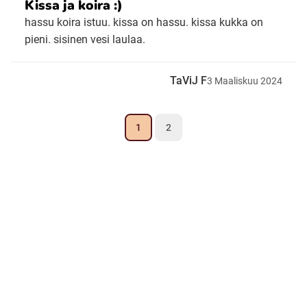
Kissa ja koira :)
hassu koira istuu. kissa on hassu. kissa kukka on
pieni. sisinen vesi laulaa.
TaViJ F
3
Maaliskuu
2024
1
2