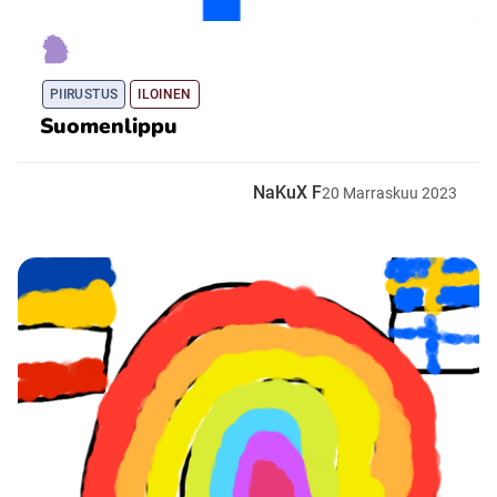
PIIRUSTUS
ILOINEN
Suomenlippu
NaKuX F
20
Marraskuu
2023