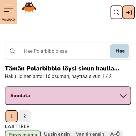
Sulje
Till navigering av sidans innehåll
Till övergripande innehåll för webbplatsen
Mene etusivulle
VALIKKO
Svenska
Suomi (Finska)
Hae
Hae Polarbibblo:ssa
Meänkieli
Tämän Polarbibblo löysi sinun haulla…
Haku Iloinen antoi 16 osuman, näyttää sivun 1 / 2
Julevsámegiella (Lulesamiska)
Suodata
Åarjelsaemiengïele (Sydsamiska)
Davvisámegiella (Nordsamiska)
1
2
LAJITTELE
Bidumsámegiella (Pitesamiska)
Uusin ensin
Vanhin ensin
A-Ö
Paras osuma