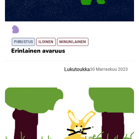
PIIRUSTUS
ILOINEN
MINUNLAINEN
Erinlainen avaruus
Lukutoukka
30
Marraskuu
2023