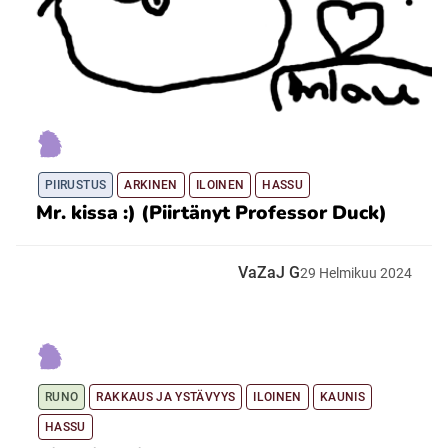
PIIRUSTUS
ARKINEN
ILOINEN
HASSU
Mr. kissa :) (Piirtänyt Professor Duck)
VaZaJ G
29
Helmikuu
2024
RUNO
RAKKAUS JA YSTÄVYYS
ILOINEN
KAUNIS
HASSU