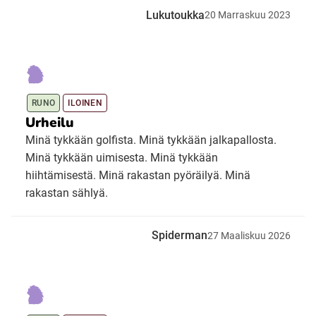
Lukutoukka
20
Marraskuu
2023
RUNO
ILOINEN
Urheilu
Minä tykkään golfista. Minä tykkään jalkapallosta.
Minä tykkään uimisesta. Minä tykkään
hiihtämisestä. Minä rakastan pyöräilyä. Minä
rakastan sählyä.
Spiderman
27
Maaliskuu
2026