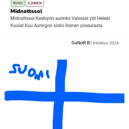
RUNO
ILOINEN
Midnattssol
Midnattssol Keskiyön aurinko Valoisat yöt Heleät
Kuulat Kuu Auringon sisko Iloinen yöseurasta
GuNoR B
7
Kesäkuu
2024