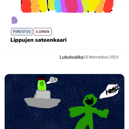
PIIRUSTUS
ILOINEN
Lippujen sateenkaari
Lukutoukka
20
Marraskuu
2023