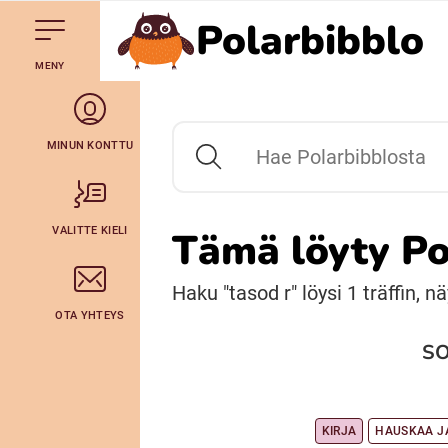
Polarbibblo
Till navigering av sidans innehåll
Till övergripande innehåll för webbplatsen
Mene starttisivule
MENY
Svenska
Julevsámegiella (Lulesamiska)
MINUN KONTTU
Hae Polarbibblosta
Bidumsámegiella (Pitesamiska)
VALITTE KIELI
Tämä löyty Po
Arli (Romska)
Haku "tasod r" löysi 1 träffin, n
OTA YHTEYS
Lovari (Romska)
S
KIRJA
HAUSKAA J