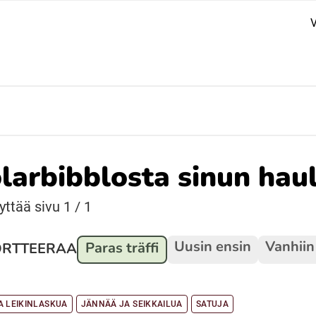
V
Suomi (Finska)
Åarjelsaemiengïele (Sydsamiska)
Ubmejesámiengiälla (Umesamiska)
larbibblosta sinun hau
Resanderomani (Romska)
äyttää sivu 1 / 1
Uusin ensin
Vanhiin
Paras träffi
ORTTEERAA
A LEIKINLASKUA
JÄNNÄÄ JA SEIKKAILUA
SATUJA