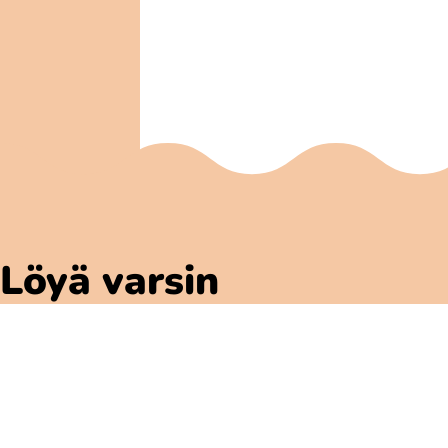
Löyä varsin
Polarbibblomaterial
Käyttäjä ja säännöt
GDPR-Ylheinen tietosuoja