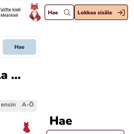
Pane kiini
alitte kieli
Hae
Lokkaa sisäle
Meänkieli
Meänkieli
Davvisámegiella (Nordsamiska)
Hae
Kaale (Romska)
la …
Kelderash (Romska)
 ensin
A-Ö
Hae