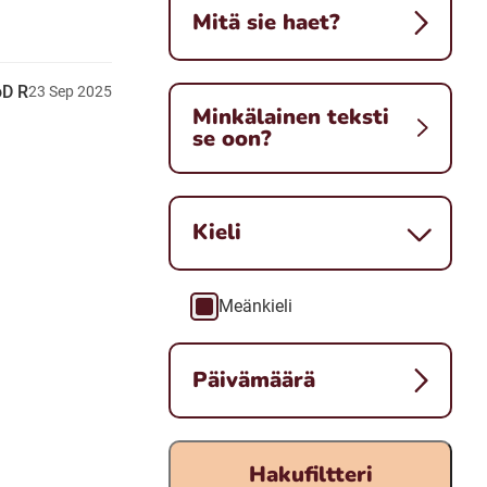
Mitä sie haet?
D R
23
Sep
2025
Minkälainen teksti
se oon?
Kieli
Meänkieli
Kieli
Päivämäärä
Hakufiltteri