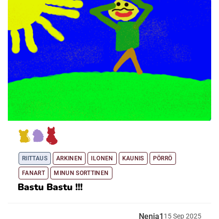
Ubmejesámiengiälla (Umesamiska)
Kaale (Romska)
Arli (Romska)
Resanderomani (Romska)
Kelderash (Romska)
RIITTAUS
ARKINEN
ILONEN
KAUNIS
PÖRRÖ
FANART
MINUN SORTTINEN
Lovari (Romska)
Bastu Bastu !!!
Nenia1
15
Sep
2025