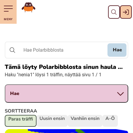
Pane kiini
Till navigering av sidans innehåll
Till övergripande innehåll för webbplatsen
Mene starttisivule
MENY
Svenska
Suomi (Finska)
Hae
Hae Polarbibblosta
Meänkieli
Tämä löyty Polarbibblosta sinun haula …
Haku "nenia1" löysi 1 träffin, näyttää sivu 1 / 1
Julevsámegiella (Lulesamiska)
Hae
Åarjelsaemiengïele (Sydsamiska)
SORTTEERAA
Davvisámegiella (Nordsamiska)
Uusin ensin
Vanhiin ensin
A-Ö
Paras träffi
Bidumsámegiella (Pitesamiska)