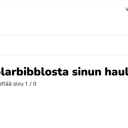
V
Suomi (Finska)
Åarjelsaemiengïele (Sydsamiska)
Ubmejesámiengiälla (Umesamiska)
larbibblosta sinun hau
Resanderomani (Romska)
yttää sivu 1 / 0