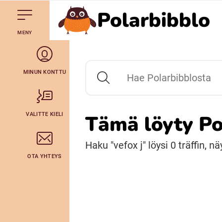
Polarbibblo
Till navigering av sidans innehåll
Till övergripande innehåll för webbplatsen
Mene starttisivule
MENY
Svenska
Julevsámegiella (Lulesamiska)
MINUN KONTTU
Hae Polarbibblosta
Bidumsámegiella (Pitesamiska)
VALITTE KIELI
Tämä löyty Po
Arli (Romska)
Haku "vefox j" löysi 0 träffin, nä
OTA YHTEYS
Lovari (Romska)