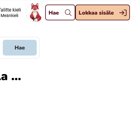
Pane kiini
alitte kieli
Hae
Lokkaa sisäle
Meänkieli
Meänkieli
Davvisámegiella (Nordsamiska)
Hae
Kaale (Romska)
la …
Kelderash (Romska)