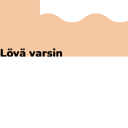
Löyä varsin
Polarbibblomaterial
Käyttäjä ja säännöt
GDPR-Ylheinen tietosuoja
Polarbibblon saatavuus