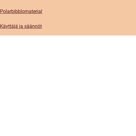
Polarbibblomaterial
Käyttäjä ja säännöt
GDPR-Ylheinen tietosuoja
Polarbibblon saatavuus
Ota yhteys
Kontaktiplanketti
Prässi
Sosiaaliset meetiat