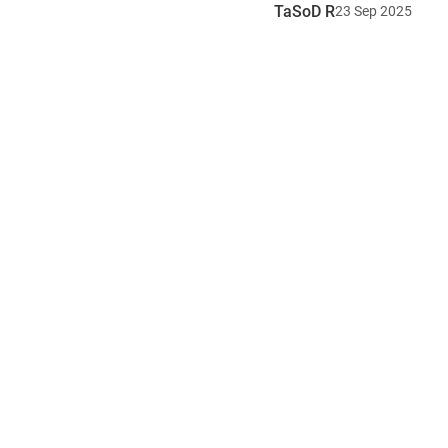
TaSoD R
23
Sep
2025