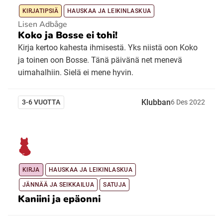
KIRJATIPSIÄ
HAUSKAA JA LEIKINLASKUA
Lisen Adbåge
Koko ja Bosse ei tohi!
Kirja kertoo kahesta ihmisestä. Yks niistä oon Koko
ja toinen oon Bosse. Tänä päivänä net menevä
uimahalhiin. Sielä ei mene hyvin.
Klubban
3-6 VUOTTA
6
Des
2022
KIRJA
HAUSKAA JA LEIKINLASKUA
JÄNNÄÄ JA SEIKKAILUA
SATUJA
Kaniini ja epäonni