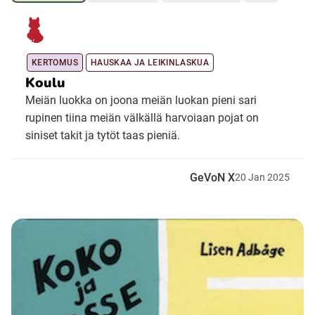
Ubmejesámiengiälla (Umesamiska)
KERTOMUS
HAUSKAA JA LEIKINLASKUA
Koulu
Kaale (Romska)
Meiän luokka on joona meiän luokan pieni sari
rupinen tiina meiän välkällä harvoiaan pojat on
Arli (Romska)
siniset takit ja tytöt taas pieniä.
Resanderomani (Romska)
GeVoN X
20
Jan
2025
Kelderash (Romska)
Lovari (Romska)