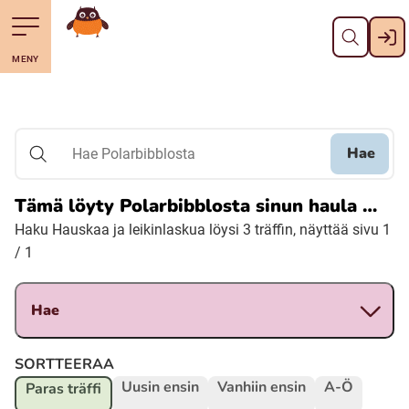
Pane kiini
Till navigering av sidans innehåll
Till övergripande innehåll för webbplatsen
Mene starttisivule
MENY
Svenska
Suomi (Finska)
Hae
Hae Polarbibblosta
Meänkieli
Tämä löyty Polarbibblosta sinun haula …
Haku Hauskaa ja leikinlaskua löysi 3 träffin, näyttää sivu 1
Julevsámegiella (Lulesamiska)
/ 1
Åarjelsaemiengïele (Sydsamiska)
Hae
Davvisámegiella (Nordsamiska)
SORTTEERAA
Uusin ensin
Vanhiin ensin
A-Ö
Paras träffi
Bidumsámegiella (Pitesamiska)