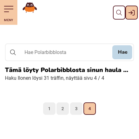
Pane kiini
Till navigering av sidans innehåll
Till övergripande innehåll för webbplatsen
Mene starttisivule
MENY
Svenska
Suomi (Finska)
Hae
Hae Polarbibblosta
Meänkieli
Tämä löyty Polarbibblosta sinun haula …
Haku Ilonen löysi 31 träffin, näyttää sivu 4 / 4
Julevsámegiella (Lulesamiska)
Åarjelsaemiengïele (Sydsamiska)
1
2
3
4
Davvisámegiella (Nordsamiska)
Bidumsámegiella (Pitesamiska)