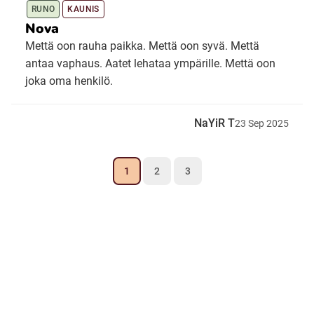
RUNO
KAUNIS
Nova
Mettä oon rauha paikka. Mettä oon syvä. Mettä
antaa vaphaus. Aatet lehataa ympärille. Mettä oon
joka oma henkilö.
NaYiR T
23
Sep
2025
1
2
3