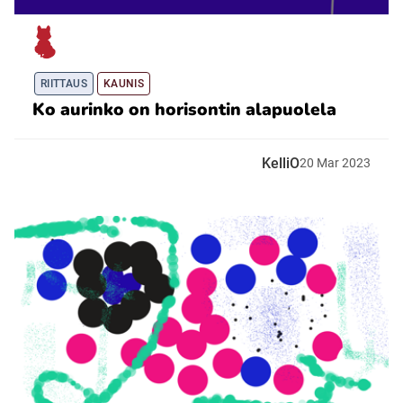
RIITTAUS
KAUNIS
Ko aurinko on horisontin alapuolela
KelliO
20
Mar
2023