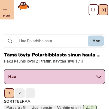
Pane kiini
Till navigering av sidans innehåll
Till övergripande innehåll för webbplatsen
Mene starttisivule
MENY
Svenska
Suomi (Finska)
Hae
Hae Polarbibblosta
Meänkieli
Tämä löyty Polarbibblosta sinun haula …
Haku Kaunis löysi 21 träffin, näyttää sivu 1 / 3
Julevsámegiella (Lulesamiska)
Hae
Åarjelsaemiengïele (Sydsamiska)
Davvisámegiella (Nordsamiska)
1
2
3
SORTTEERAA
Bidumsámegiella (Pitesamiska)
Paras träffi
Uusin ensin
Vanhiin ensin
A-Ö