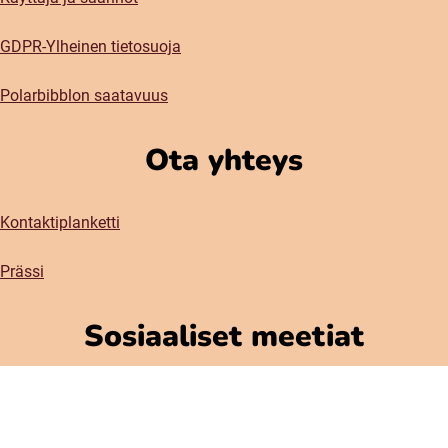
GDPR-Ylheinen tietosuoja
Polarbibblon saatavuus
Ota yhteys
Kontaktiplanketti
Prässi
Sosiaaliset meetiat
Instagram
Facebook
(öppnas i nytt fönster)
(öppnas i nytt fönster)