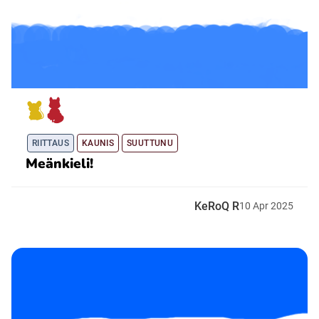
RIITTAUS
KAUNIS
SUUTTUNU
Meänkieli!
KeRoQ R
10
Apr
2025