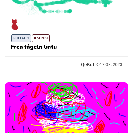
RIITTAUS
KAUNIS
Frea fågeln lintu
QeKuL Q
17
Okt
2023