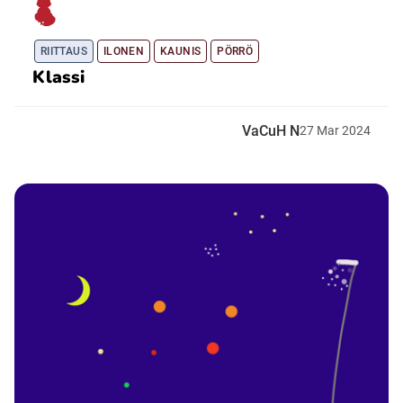
RIITTAUS
ILONEN
KAUNIS
PÖRRÖ
Klassi
VaCuH N
27
Mar
2024