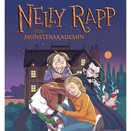
Ubmejesámiengiälla (Umesamiska)
Kaale (Romska)
Arli (Romska)
Resanderomani (Romska)
Kelderash (Romska)
Lovari (Romska)