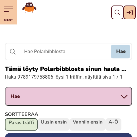
Pane kiini
Till navigering av sidans innehåll
Till övergripande innehåll för webbplatsen
Mene starttisivule
MENY
Svenska
Suomi (Finska)
Hae
Hae Polarbibblosta
Meänkieli
Tämä löyty Polarbibblosta sinun haula …
Haku 9789179758806 löysi 1 träffin, näyttää sivu 1 / 1
Julevsámegiella (Lulesamiska)
Hae
Åarjelsaemiengïele (Sydsamiska)
SORTTEERAA
Davvisámegiella (Nordsamiska)
Uusin ensin
Vanhiin ensin
A-Ö
Paras träffi
Bidumsámegiella (Pitesamiska)