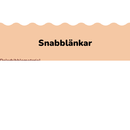
Snabblänkar
Polarbibblomaterial
Användare och regler
GDPR
Tillgänglighet på Polarbibblo
Kontakt