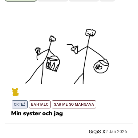
Ubmejesámiengiälla (Umesamiska)
Kaale (Romska)
Arli (Romska)
Resanderomani (Romska)
Kelderash (Romska)
CRTEŽ
BAHTALO
SAR ME SO MANGAVA
Lovari (Romska)
Min syster och jag
GiQiS X
2
Jan
2026