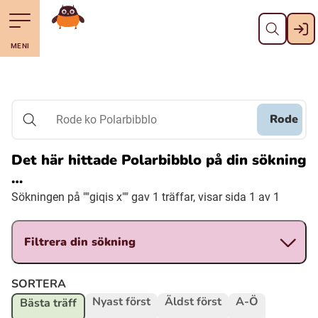
Stäng
Till navigering av sidans innehåll
Till övergripande innehåll för webbplatsen
Gå till startsidan
MENI
Svenska
Suomi (Finska)
Rode
Rode ko Polarbibblo
Meänkieli
Det här hittade Polarbibblo på din sökning
…
Julevsámegiella (Lulesamiska)
Sökningen på ""giqis x"" gav 1 träffar, visar sida 1 av 1
Åarjelsaemiengïele (Sydsamiska)
Filtrera din sökning
Davvisámegiella (Nordsamiska)
SORTERA
Nyast först
Äldst först
A-Ö
Bästa träff
Bidumsámegiella (Pitesamiska)