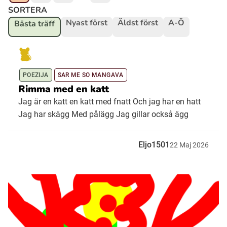
SORTERA
Nyast först
Äldst först
A-Ö
Bästa träff
Ubmejesámiengiälla (Umesamiska)
Kaale (Romska)
POEZIJA
SAR ME SO MANGAVA
Rimma med en katt
Arli (Romska)
Jag är en katt en katt med fnatt Och jag har en hatt
Jag har skägg Med pålägg Jag gillar också ägg
Resanderomani (Romska)
Eljo1501
22
Maj
2026
Kelderash (Romska)
Lovari (Romska)