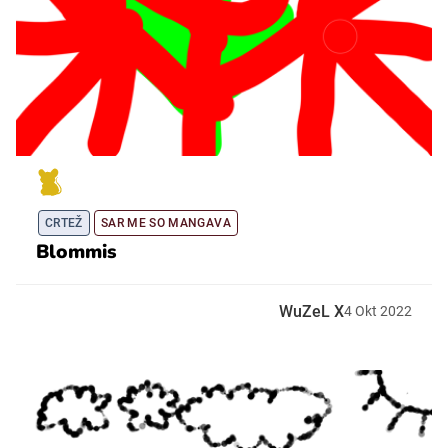
CRTEŽ
SAR ME SO MANGAVA
Blommis
WuZeL X
4
Okt
2022