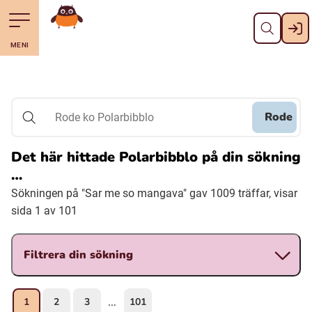
Stäng
Till navigering av sidans innehåll
Till övergripande innehåll för webbplatsen
Gå till startsidan
MENI
Svenska
Suomi (Finska)
Rode
Rode ko Polarbibblo
Meänkieli
Det här hittade Polarbibblo på din sökning
…
Julevsámegiella (Lulesamiska)
Sökningen på "Sar me so mangava" gav 1009 träffar, visar
sida 1 av 101
Åarjelsaemiengïele (Sydsamiska)
Filtrera din sökning
Davvisámegiella (Nordsamiska)
1
2
3
101
...
Bidumsámegiella (Pitesamiska)