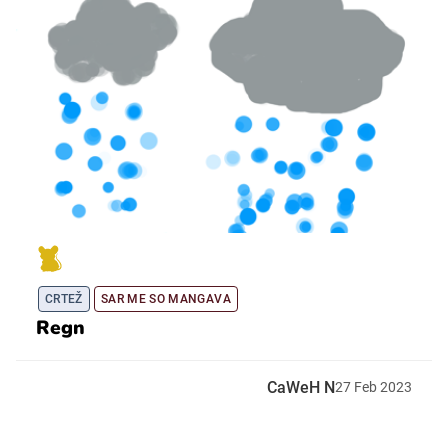
CRTEŽ
SAR ME SO MANGAVA
Regn
CaWeH N
27
Feb
2023