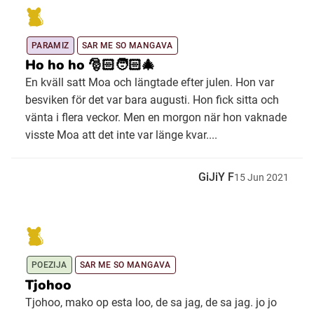
PARAMIZ
SAR ME SO MANGAVA
Ho ho ho 🎅🏻🧑🏻‍🎄
En kväll satt Moa och längtade efter julen. Hon var
besviken för det var bara augusti. Hon fick sitta och
vänta i flera veckor. Men en morgon när hon vaknade
visste Moa att det inte var länge kvar....
GiJiY F
15
Jun
2021
POEZIJA
SAR ME SO MANGAVA
Tjohoo
Tjohoo, mako op esta loo, de sa jag, de sa jag. jo jo