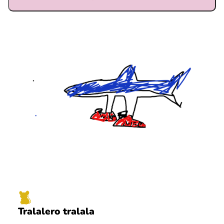
Ubmejesámiengiälla (Umesamiska)
Kaale (Romska)
Arli (Romska)
Resanderomani (Romska)
Kelderash (Romska)
Lovari (Romska)
Tralalero tralala