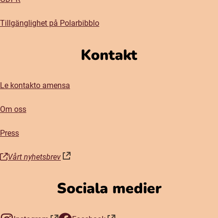
Tillgänglighet på Polarbibblo
Kontakt
Le kontakto amensa
Om oss
Press
Vårt nyhetsbrev
(öppnas i nytt fönster)
Sociala medier