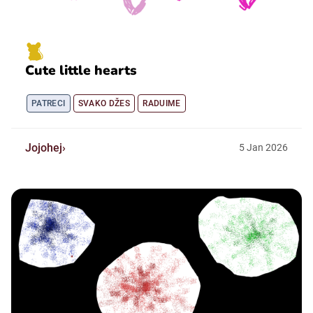
Cute little hearts
PATRECI
SVAKO DŽES
RADUIME
Jojohej
5
Jan
2026