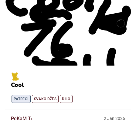
Cool
PATRECI
SVAKO DŽES
DILO
PeKaM T
2
Jan
2026