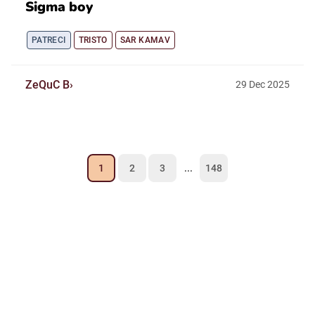
Sigma boy
PATRECI
TRISTO
SAR KAMAV
ZeQuC B
29
Dec
2025
1
2
3
...
148