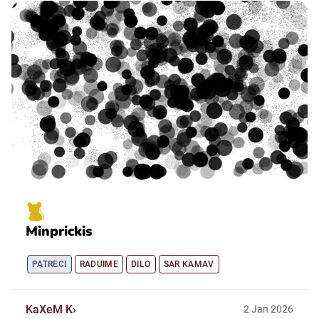
Minprickis
PATRECI
RADUIME
DILO
SAR KAMAV
KaXeM K
2
Jan
2026