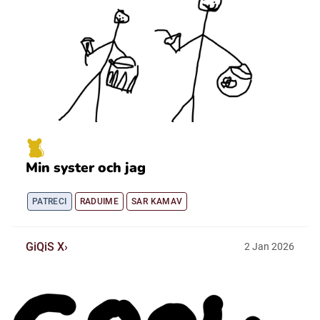
Min syster och jag
PATRECI
RADUIME
SAR KAMAV
GiQiS X
2
Jan
2026