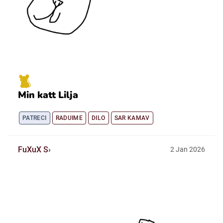
Min katt Lilja
PATRECI
RADUIME
DILO
SAR KAMAV
FuXuX S
2
Jan
2026