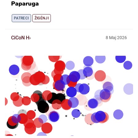
Paparuga
PATRECI
ŽIGÉNJI
CiCoN H
8
Maj
2026