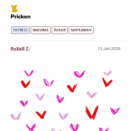
Pricken
PATRECI
RADUIME
ŠUKAR
SAR KAMAV
RoXeR Z
13
Jan
2026