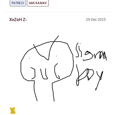
PATRECI
SAR KAMAV
XoZeH Z
29
Dec
2025