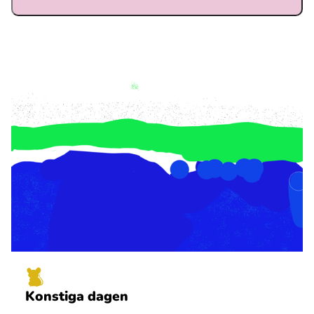
Ubmejesámiengiälla (Umesamiska)
Kaale (Romska)
Arli (Romska)
Resanderomani (Romska)
Kelderash (Romska)
Lovari (Romska)
Konstiga dagen