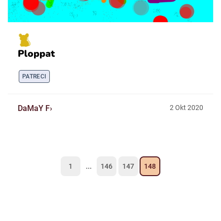
Ploppat
PATRECI
DaMaY F
2
Okt
2020
1
...
146
147
148