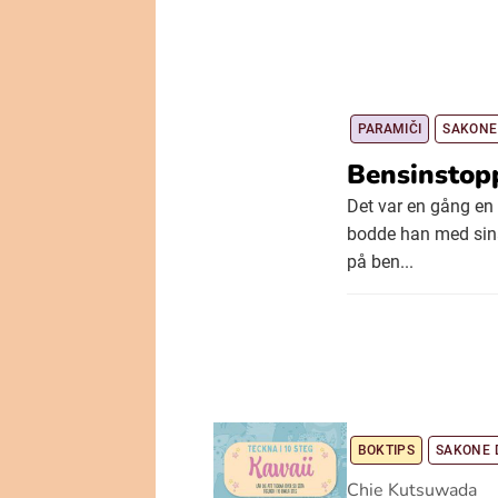
PARAMIČI
SAKONE
Bensinstopp
Det var en gång en
bodde han med sina 
på ben...
BOKTIPS
SAKONE 
Chie Kutsuwada