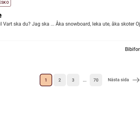
ESKO
e
ertil Vart ska du? Jag ska ... Åka snowboard, leka ute, åka skoter Oj,

Bibifo
Nästa sida
1
2
3
...
70