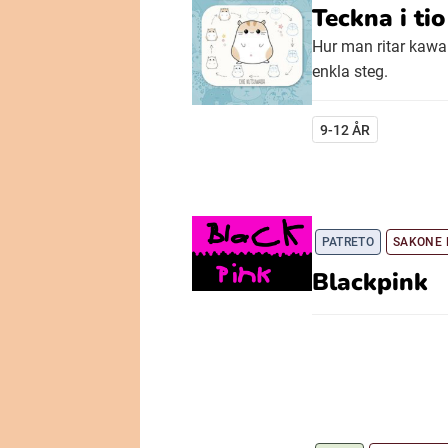
Teckna i ti
Hur man ritar kawaii
enkla steg.
9-12 ÅR
PATRETO
SAKONE 
Blackpink