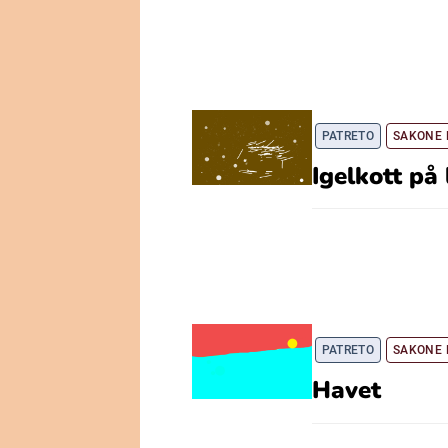
PATRETO
SAKONE 
Igelkott på
PATRETO
SAKONE 
Havet