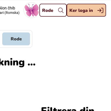
Stäng
Alon čhib
Rode
Ker loga in
ari (Romska)
Meänkieli
Davvisámegiella (Nordsamiska)
Rode
Kaale (Romska)
ökning …
Kelderash (Romska)
Filtrera din