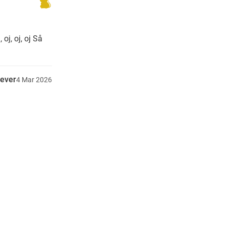
 oj, oj, oj Så
rever
4
Mar
2026