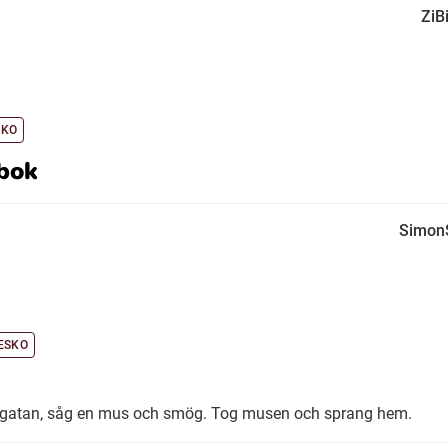
ZiB
SKO
bok
Simon
ESKO
t gatan, såg en mus och smög. Tog musen och sprang hem.