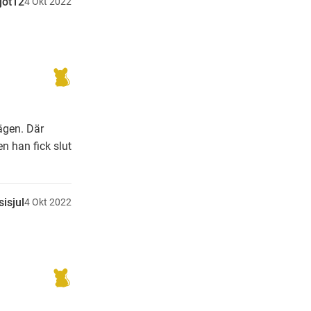
jot12
4
Okt
2022
ägen. Där
n han fick slut
isjul
4
Okt
2022