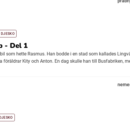
prabh
 DJESKO
 - Del 1
 bil som hette Rasmus. Han bodde i en stad som kallades Lingv
föräldrar Kity och Anton. En dag skulle han till Busfabriken, me
nemes
DJESKO