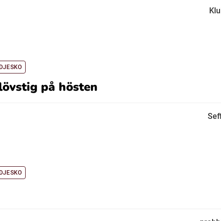
Kl
DJESKO
 lövstig på hösten
Sef
DJESKO