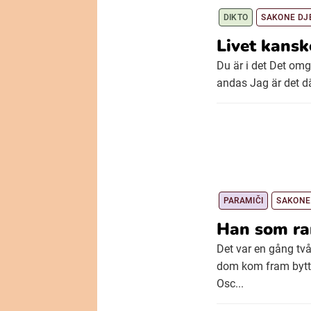
DIKTO
SAKONE DJ
Livet kansk
Du är i det Det omg
andas Jag är det d
PARAMIČI
SAKONE
Han som ra
Det var en gång tv
dom kom fram bytte 
Osc...