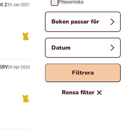
Pitesamiska
iK Z
29
Jan
2021
Boken passar för
Datum
SBV
29
Apr
2022
Filtrera
Rensa filter