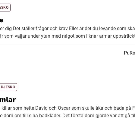
ESKO
e
er dig Det ställer frågor och krav Eller är det du levande som s
är som vajjar under ytan med något som liknar armar uppsträckta
PuRo
 DJESKO
mlar
å killar som hette David och Oscar som skulle åka och bada på F
dom om till sina badkläder. Det första dom gjorde var att gå til