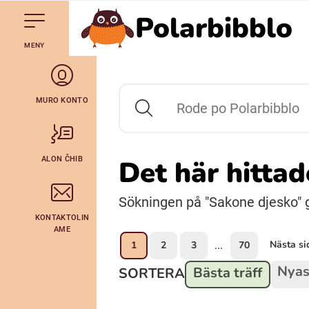
Polarbibblo
Till navigering av sidans innehåll
Till övergripande innehåll för webbplatsen
Gå till startsidan
MENY
Svenska
Julevsámegiella (Lulesamiska)
MURO KONTO
Rode po Polarbibblo
Bidumsámegiella (Pitesamiska)
ALON ČHIB
Det här hitta
Arli (Romska)
Sökningen på "Sakone djesko" ga
KONTAKTOLIN
Lovari (Romska)
AME
Nästa si
1
2
3
70
...
Nyas
Bästa träff
SORTERA