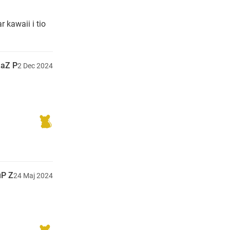
r kawaii i tio
aZ P
2
Dec
2024
P Z
24
Maj
2024