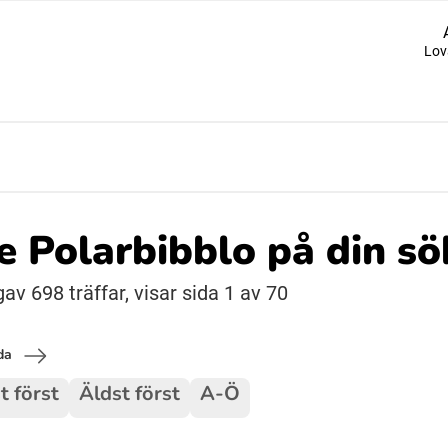
Lov
Suomi (Finska)
Åarjelsaemiengïele (Sydsamiska)
Ubmejesámiengiälla (Umesamiska)
de Polarbibblo på din s
Resanderomani (Romska)
v 698 träffar, visar sida 1 av 70
da
t först
Äldst först
A-Ö