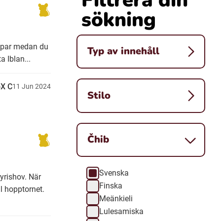
sökning
kapar medan du
Typ av innehåll
 Iblan...
X C
11
Jun
2024
Stilo
Čhib
Svenska
Čhib
yrishov. När
Finska
l hopptornet.
Meänkieli
Lulesamiska