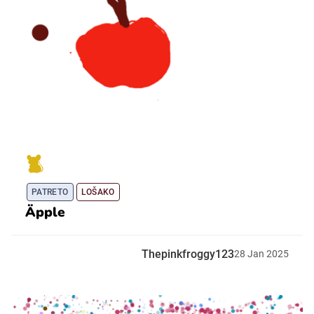
PATRETO
LOŠAKO
Äpple
Thepinkfroggy123
28
Jan
2025