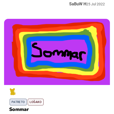
SaBuW H
25
Jul
2022
PATRETO
LOŠAKO
Sommar