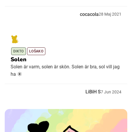
cocacola
28
Maj
2021
DIKTO
LOŠAKO
Solen
Solen är varm, solen är skön. Solen är bra, sol vill jag
ha ☀️
LiBiH S
7
Jun
2024