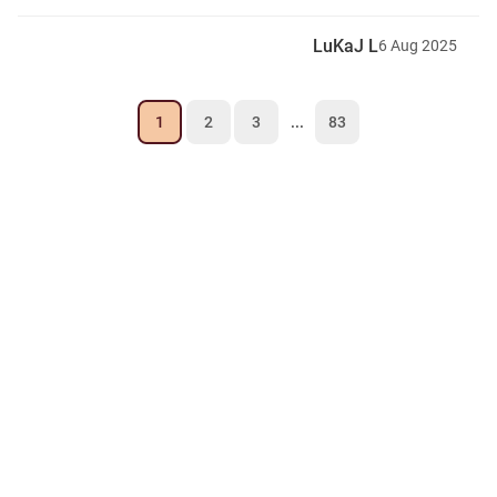
LuKaJ L
6
Aug
2025
1
2
3
...
83