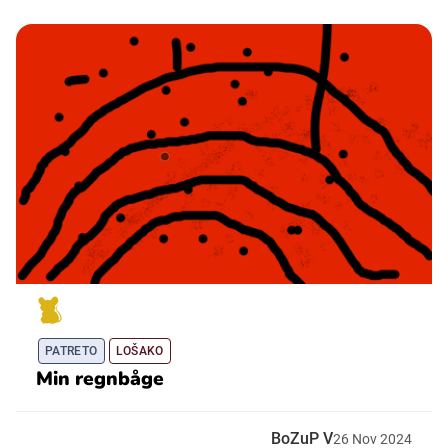
PATRETO
LOŠAKO
Min regnbåge
BoZuP V
26
Nov
2024