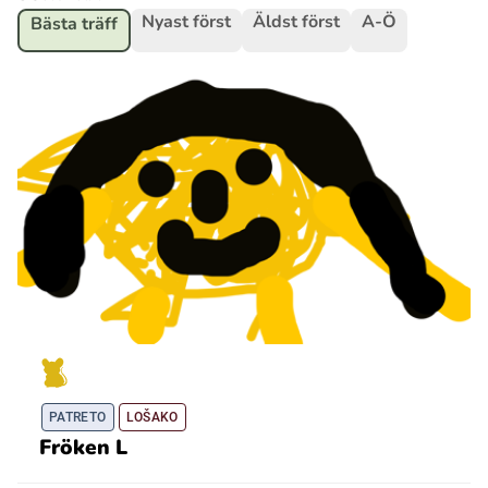
Nyast först
Äldst först
A-Ö
Bästa träff
Ubmejesámiengiälla (Umesamiska)
Kaale (Romska)
Arli (Romska)
Resanderomani (Romska)
Kelderash (Romska)
Lovari (Romska)
PATRETO
LOŠAKO
Fröken L