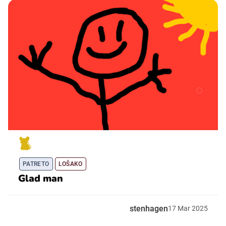
PATRETO
LOŠAKO
Glad man
stenhagen
17
Mar
2025