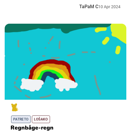
TaPaM C
10
Apr
2024
PATRETO
LOŠAKO
Regnbåge-regn