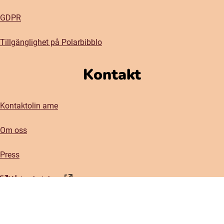
GDPR
Tillgänglighet på Polarbibblo
Kontakt
Kontaktolin ame
Om oss
Press
Vårt nyhetsbrev
(öppnas i nytt fönster)
Sociala medier