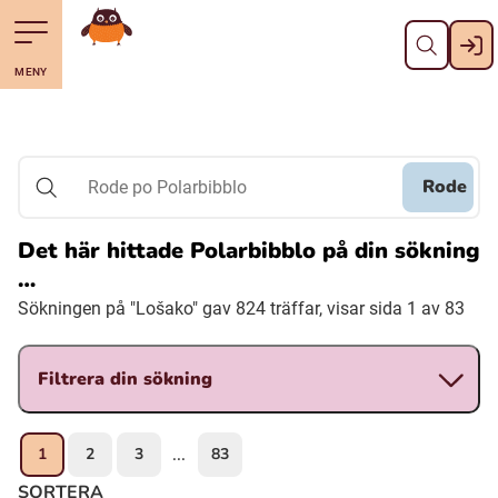
Stäng
Till navigering av sidans innehåll
Till övergripande innehåll för webbplatsen
Gå till startsidan
MENY
Svenska
Suomi (Finska)
Rode
Rode po Polarbibblo
Meänkieli
Det här hittade Polarbibblo på din sökning
…
Julevsámegiella (Lulesamiska)
Sökningen på "Lošako" gav 824 träffar, visar sida 1 av 83
Åarjelsaemiengïele (Sydsamiska)
Filtrera din sökning
Davvisámegiella (Nordsamiska)
1
2
3
83
...
Bidumsámegiella (Pitesamiska)
SORTERA