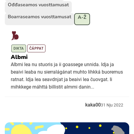
Ođđaseamos vuosttamusat
Boarraseamos vuosttamusat
Ubmejesámiengiälla (Umesamiska)
A-Ž
Kaale (Romska)
DIKTA
ČÁPPAT
Arli (Romska)
Albmi
Albmi lea nu stuoris ja ii goassege unnida. Idja ja
Resanderomani (Romska)
beaivi leaba nu sierralágánat muhto lihkká buoremus
ratnat. Idja lea seavdnjat ja beaivi lea čuovgat. Ii
mihkkege máhttá billistit almmi danin...
Kelderash (Romska)
kaka00
31
Nju
2022
Lovari (Romska)