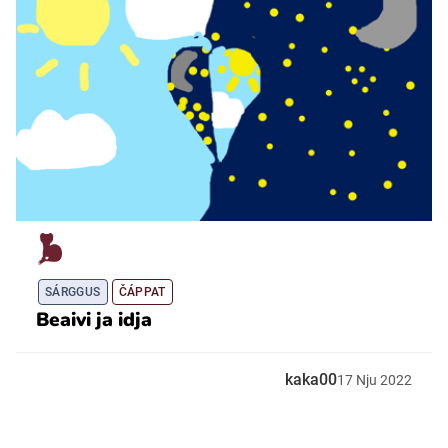
SÁRGGUS
ČÁPPAT
Beaivi ja idja
kaka00
17
Nju
2022