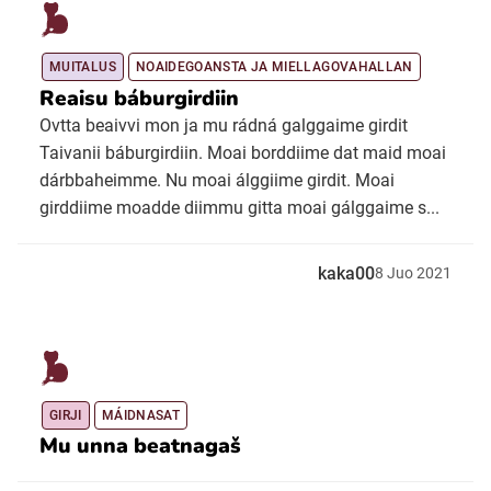
MUITALUS
NOAIDEGOANSTA JA MIELLAGOVAHALLAN
Reaisu báburgirdiin
Ovtta beaivvi mon ja mu rádná galggaime girdit
Taivanii báburgirdiin. Moai borddiime dat maid moai
dárbbaheimme. Nu moai álggiime girdit. Moai
girddiime moadde diimmu gitta moai gálggaime s...
kaka00
8
Juo
2021
GIRJI
MÁIDNASAT
Mu unna beatnagaš