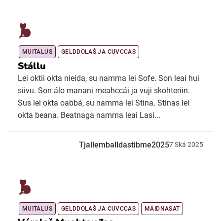
MUITALUS
GELDDOLAŠ JA CUVCCAS
Stállu
Lei oktii okta nieida, su namma lei Sofe. Son leai hui
siivu. Son álo manani meahccái ja vuji skohteriin.
Sus lei okta oabbá, su namma lei Stina. Stinas lei
okta beana. Beatnaga namma leai Lasi...
Tjallemballdastibme2025
7
Ská
2025
MUITALUS
GELDDOLAŠ JA CUVCCAS
MÁIDNASAT