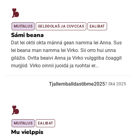
MUITALUS
GELDDOLAŠ JA CUVCCAS
EALIBAT
Sámi beana
Dat lei oktii okta mánná gean namma lei Anna. Sus
lei beana man namma lei Virko. Sii orro hui unna
gilážis. Ovtta beaivi Anna ja Virko vulggiiba čoaggit
murjjiid. Virko oinnii juoidá ja ruohtai er...
Tjallemballdastibme2025
7
Ská
2025
MUITALUS
EALIBAT
Mu vielppis