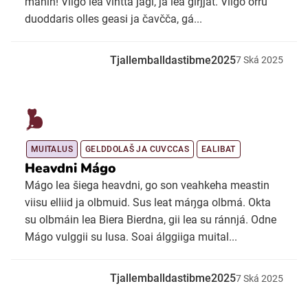
manin! Vilgo lea vihtta jagi, ja lea girjját. Vilgo orru
duoddaris olles geasi ja čavčča, gá...
Tjallemballdastibme2025
7
Ská
2025
MUITALUS
GELDDOLAŠ JA CUVCCAS
EALIBAT
Heavdni Mágo
Mágo lea šiega heavdni, go son veahkeha meastin
viisu elliid ja olbmuid. Sus leat máŋga olbmá. Okta
su olbmáin lea Biera Bierdna, gii lea su ránnjá. Odne
Mágo vulggii su lusa. Soai álggiiga muital...
Tjallemballdastibme2025
7
Ská
2025