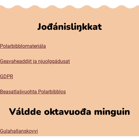
Jođánisliŋkkat
Polarbibblomateriála
Geavaheaddjit ja njuolggádusat
GDPR
Beasatlašvuohta Polarbibblos
Váldde oktavuođa minguin
Gulahallanskovvi