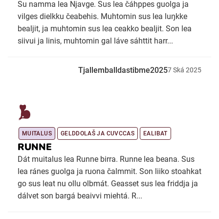
Su namma lea Njavge. Sus lea čáhppes guolga ja
vilges dielkku čeabehis. Muhtomin sus lea luŋkke
bealjit, ja muhtomin sus lea ceakko bealjit. Son lea
siivui ja linis, muhtomin gal láve sáhttit harr...
Tjallemballdastibme2025
7
Ská
2025
MUITALUS
GELDDOLAŠ JA CUVCCAS
EALIBAT
RUNNE
Dát muitalus lea Runne birra. Runne lea beana. Sus
lea ránes guolga ja ruona čalmmit. Son liiko stoahkat
go sus leat nu ollu olbmát. Geasset sus lea friddja ja
dálvet son bargá beaivvi miehtá. R...