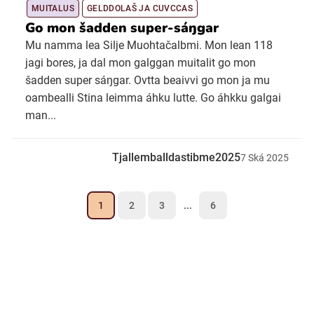
MUITALUS
GELDDOLAŠ JA CUVCCAS
Go mon šadden super-sáŋgar
Mu namma lea Silje Muohtačalbmi. Mon lean 118
jagi bores, ja dal mon galggan muitalit go mon
šadden super sáŋgar. Ovtta beaivvi go mon ja mu
oambealli Stina leimma áhku lutte. Go áhkku galgai
man...
Tjallemballdastibme2025
7
Ská
2025
1
2
3
...
6