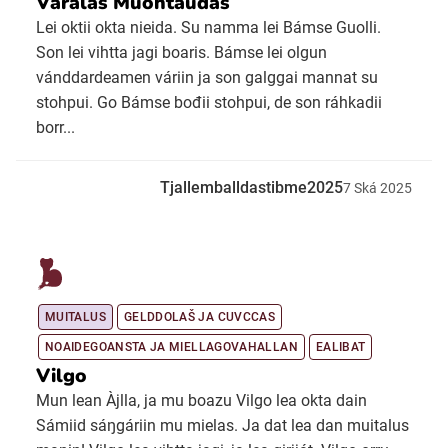
Váralaš Muohtauđas
Lei oktii okta nieida. Su namma lei Bámse Guolli.
Son lei vihtta jagi boaris. Bámse lei olgun
vánddardeamen váriin ja son galggai mannat su
stohpui. Go Bámse bođii stohpui, de son ráhkadii
borr...
Tjallemballdastibme2025
7
Ská
2025
MUITALUS
GELDDOLAŠ JA CUVCCAS
NOAIDEGOANSTA JA MIELLAGOVAHALLAN
EALIBAT
Vilgo
Mun lean Àjlla, ja mu boazu Vilgo lea okta dain
Sámiid sáŋgáriin mu mielas. Ja dat lea dan muitalus