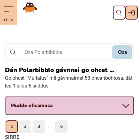
Gidde
Till navigering av sidans innehåll
Till övergripande innehåll för webbplatsen
Mana álgosiidui
FÁLLU
Svenska
Suomi (Finska)
Oza
Oza Polarbibblos
Meänkieli
Dán Polarbibblo gávnnai go ohcet ...
Go ohcet "Muitalus" mii gávnnaimet 53 ohcanbohtosa, dát
Julevsámegiella (Lulesamiska)
lea 1 siidu 6 siiddus
Åarjelsaemiengïele (Sydsamiska)
Mudde ohcamusa
Davvisámegiella (Nordsamiska)
1
2
3
6
...
Bidumsámegiella (Pitesamiska)
SIRRE