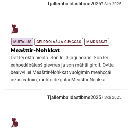
Tjallemballdastibme2025
7
Ská
2025
MUITALUS
GELDDOLAŠ JA CUVCCAS
MÁIDNASAT
Meašttir-Nohkkat
Dat lei oktá nieida. Son lei 3 jagi boaris. Son lei
eahpedábálasš gievrras ja son máhtii girdit. Ovtta
beaivvi lei Meašttir-Nohkkat vuolgimin meahccái
iežas eatniin, muhto de gulai Meašttir-Nohkka...
Tjallemballdastibme2025
7
Ská
2025