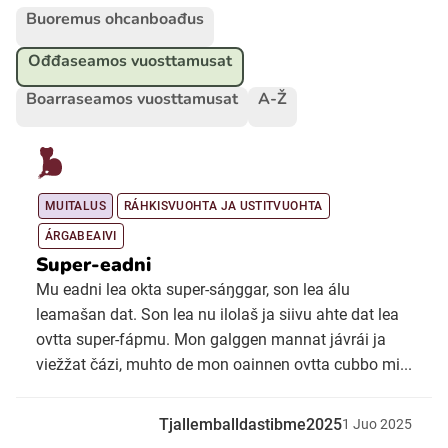
Buoremus ohcanboađus
Ubmejesámiengiälla (Umesamiska)
Ođđaseamos vuosttamusat
Boarraseamos vuosttamusat
A-Ž
Kaale (Romska)
Arli (Romska)
MUITALUS
RÁHKISVUOHTA JA USTITVUOHTA
ÁRGABEAIVI
Resanderomani (Romska)
Super-eadni
Mu eadni lea okta super-sáŋggar, son lea álu
Kelderash (Romska)
leamašan dat. Son lea nu ilolaš ja siivu ahte dat lea
ovtta super-fápmu. Mon galggen mannat jávrái ja
viežžat čázi, muhto de mon oainnen ovtta cubbo mi...
Lovari (Romska)
Tjallemballdastibme2025
1
Juo
2025