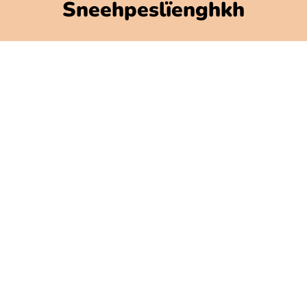
Sneehpeslïenghkh
Polarbibblo-ïebnh
Utnije jïh njoelkedassh
GDPR
Jaksoesvoete Polarbibblose
Govlehth mijjem
Govlehtallemegoerine
Press