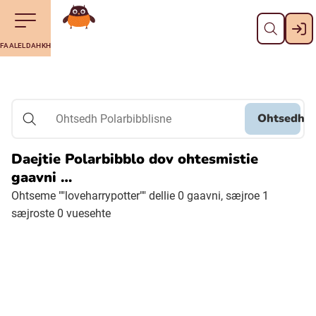
Dahph
Till navigering av sidans innehåll
Till övergripande innehåll för webbplatsen
Aalkoebealan
FAALELDAHKH
Svenska
Suomi (Finska)
Ohtsedh
Ohtsedh Polarbibblisne
Meänkieli
Daejtie Polarbibblo dov ohtesmistie
gaavni …
Julevsámegiella (Lulesamiska)
Ohtseme ""loveharrypotter"" dellie 0 gaavni, sæjroe 1
sæjroste 0 vuesehte
Åarjelsaemiengïele (Sydsamiska)
Davvisámegiella (Nordsamiska)
Bidumsámegiella (Pitesamiska)