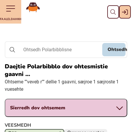
Dahph
Till navigering av sidans innehåll
Till övergripande innehåll för webbplatsen
Aalkoebealan
FAALELDAHKH
Svenska
Suomi (Finska)
Ohtsedh
Ohtsedh Polarbibblisne
Meänkieli
Daejtie Polarbibblo dov ohtesmistie
gaavni …
Julevsámegiella (Lulesamiska)
Ohtseme ""veveb r"" dellie 1 gaavni, sæjroe 1 sæjroste 1
vuesehte
Åarjelsaemiengïele (Sydsamiska)
Sïerredh dov ohtsemem
Davvisámegiella (Nordsamiska)
VEESMEDH
Bidumsámegiella (Pitesamiska)