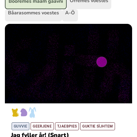
Orremes voestes
Bööremes maam gaavni
Båarasommes voestes
A-Ö
Ubmejesámiengiälla (Umesamiska)
Kaale (Romska)
Arli (Romska)
Resanderomani (Romska)
Kelderash (Romska)
Lovari (Romska)
GUVVIE
GEERJENE
TJAEBPIES
GUKTIE SÏJHTEM
Jag fyller år! (Snart)