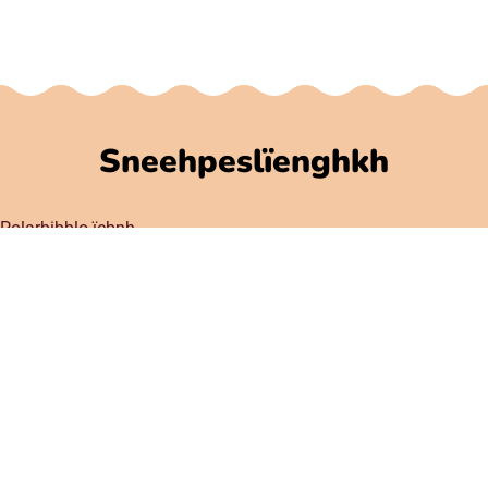
Sneehpeslïenghkh
Polarbibblo-ïebnh
Utnije jïh njoelkedassh
GDPR
Jaksoesvoete Polarbibblose
Govlehth mijjem