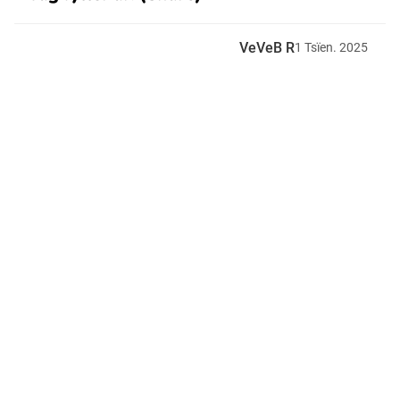
VeVeB R
1
Tsïen.
2025