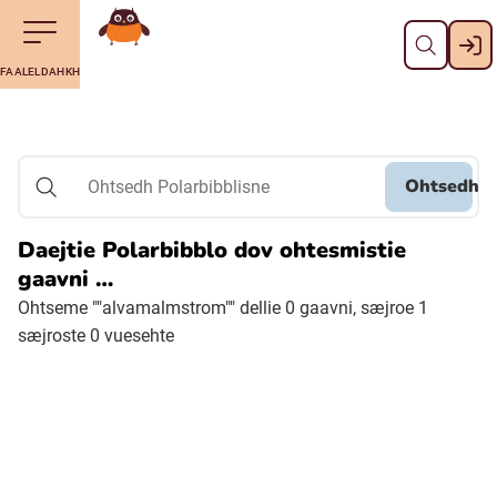
Dahph
Till navigering av sidans innehåll
Till övergripande innehåll för webbplatsen
Aalkoebealan
FAALELDAHKH
Svenska
Suomi (Finska)
Ohtsedh
Ohtsedh Polarbibblisne
Meänkieli
Daejtie Polarbibblo dov ohtesmistie
gaavni …
Julevsámegiella (Lulesamiska)
Ohtseme ""alvamalmstrom"" dellie 0 gaavni, sæjroe 1
sæjroste 0 vuesehte
Åarjelsaemiengïele (Sydsamiska)
Davvisámegiella (Nordsamiska)
Bidumsámegiella (Pitesamiska)