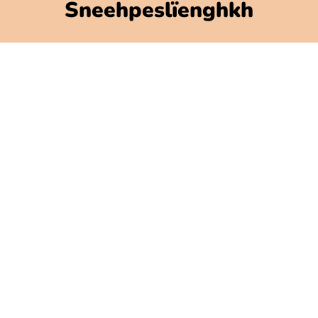
Sneehpeslïenghkh
Polarbibblo-ïebnh
Utnije jïh njoelkedassh
GDPR
Jaksoesvoete Polarbibblose
Govlehth mijjem
Govlehtallemegoerine
Press