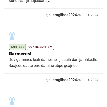
Sundsvall jih sijsebandy.
tjallemgilbos2024
26
Rahk.
2024
TJIHTESE
GUKTIE SÏJHTEM
Garmeres!
Dov garmeres leah datnesne. Ij baajh dan jamhkedh.
Baajede daate orre datnine abpe geajnoe.
tjallemgilbos2024
26
Rahk.
2024