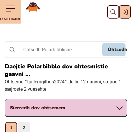
Dahph
Till navigering av sidans innehåll
Till övergripande innehåll för webbplatsen
Aalkoebealan
FAALELDAHKH
Svenska
Suomi (Finska)
Ohtsedh
Ohtsedh Polarbibblisne
Meänkieli
Daejtie Polarbibblo dov ohtesmistie
gaavni …
Julevsámegiella (Lulesamiska)
Ohtseme ""tjallemgilbos2024"" dellie 12 gaavni, sæjroe 1
sæjroste 2 vuesehte
Åarjelsaemiengïele (Sydsamiska)
Sïerredh dov ohtsemem
Davvisámegiella (Nordsamiska)
1
2
Bidumsámegiella (Pitesamiska)