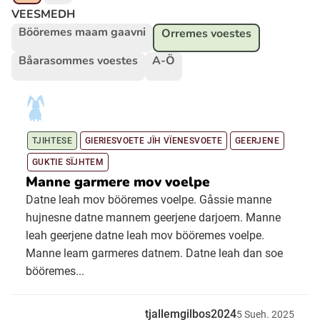
VEESMEDH
Bööremes maam gaavni
Orremes voestes
Ubmejesámiengiälla (Umesamiska)
Båarasommes voestes
A-Ö
Kaale (Romska)
Arli (Romska)
TJIHTESE
GIERIESVOETE JÏH VÏENESVOETE
GEERJENE
GUKTIE SÏJHTEM
Resanderomani (Romska)
Manne garmere mov voelpe
Datne leah mov bööremes voelpe. Gåssie manne
Kelderash (Romska)
hujnesne datne mannem geerjene darjoem. Manne
leah geerjene datne leah mov bööremes voelpe.
Manne leam garmeres datnem. Datne leah dan soe
Lovari (Romska)
bööremes...
tjallemgilbos2024
5
Sueh.
2025