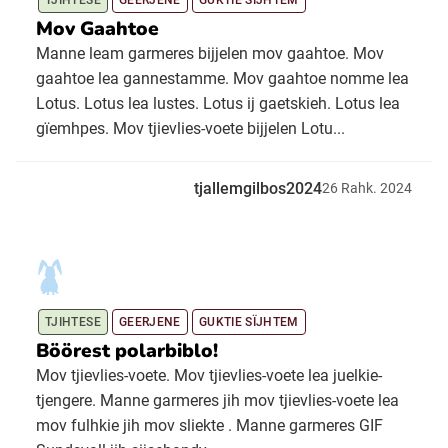
Mov Gaahtoe
Manne leam garmeres bijjelen mov gaahtoe. Mov
gaahtoe lea gannestamme. Mov gaahtoe nomme lea
Lotus. Lotus lea lustes. Lotus ij gaetskieh. Lotus lea
gïemhpes. Mov tjievlies-voete bijjelen Lotu...
tjallemgilbos2024
26
Rahk.
2024
TJIHTESE
GEERJENE
GUKTIE SÏJHTEM
Böörest polarbiblo!
Mov tjievlies-voete. Mov tjievlies-voete lea juelkie-
tjengere. Manne garmeres jih mov tjievlies-voete lea
mov fulhkie jih mov sliekte . Manne garmeres GIF