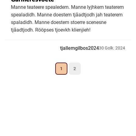
Manne teateere spealedem. Manne lyjhkem teaterem
spealadidh. Manne doestem tjåadtjodh jah teaterem
spaladidh. Manne doestem stoerre scenesne
tjåadtjodh. Rööpses tjoevkh klienjieh!
tjallemgilbos2024
30
Golk.
2024
1
2