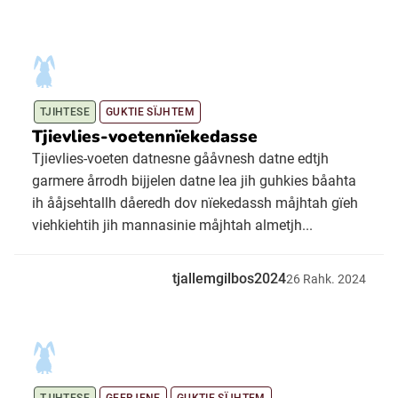
TJIHTESE
GUKTIE SÏJHTEM
Tjievlies-voetennïekedasse
Tjievlies-voeten datnesne gååvnesh datne edtjh
garmere årrodh bijjelen datne lea jih guhkies båahta
ih ååjsehtallh dåeredh dov nïekedassh måjhtah gïeh
viehkiehtih jih mannasinie måjhtah almetjh...
tjallemgilbos2024
26
Rahk.
2024
TJIHTESE
GEERJENE
GUKTIE SÏJHTEM