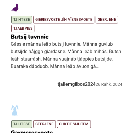
TJIHTESE
GIERIESVOETE JÏH VÏENESVOETE
GEERJENE
TJAEBPIES
Butsij luvnnie
Gåssie månna leäb butsij luvnnie. Månna guvlub
butsijde håjggh giärdasne. Månna leäb mïhás. Butsh
leäh stuarrásh. Månna vuajnáb tjáppies butsijde.
Buarake dåbduob. Månna leäb ávuon gå...
tjallemgilbos2024
26
Rahk.
2024
TJIHTESE
GEERJENE
GUKTIE SÏJHTEM
Garmeresvoete