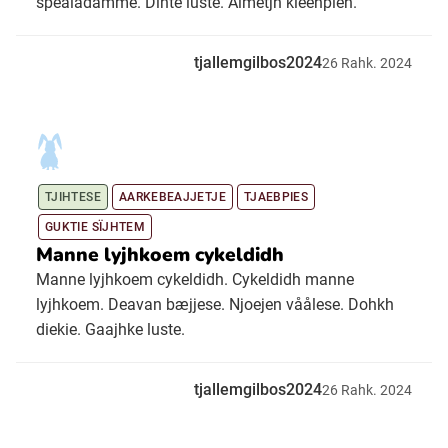
spealadamme. Dïhte luste. Almetjh kleehpieh.
tjallemgilbos2024
26
Rahk.
2024
TJIHTESE
AARKEBEAJJETJE
TJAEBPIES
GUKTIE SÏJHTEM
Manne lyjhkoem cykeldidh
Manne lyjhkoem cykeldidh. Cykeldidh manne
lyjhkoem. Deavan bæjjese. Njoejen våålese. Dohkh
diekie. Gaajhke luste.
tjallemgilbos2024
26
Rahk.
2024