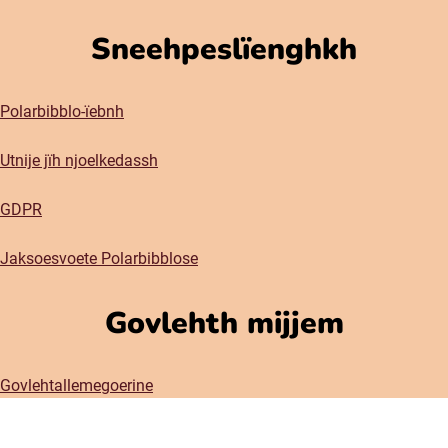
Sneehpeslïenghkh
Polarbibblo-ïebnh
Utnije jïh njoelkedassh
GDPR
Jaksoesvoete Polarbibblose
Govlehth mijjem
Govlehtallemegoerine
Press