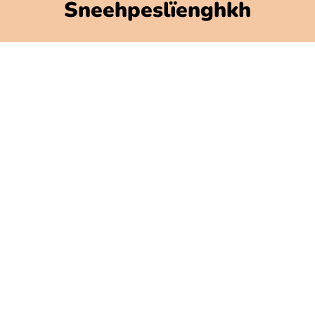
Sneehpeslïenghkh
Polarbibblo-ïebnh
Utnije jïh njoelkedassh
GDPR
Jaksoesvoete Polarbibblose
Govlehth mijjem
Govlehtallemegoerine
Press