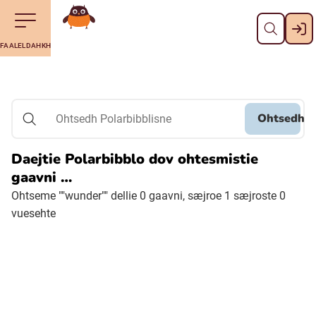
Dahph
Till navigering av sidans innehåll
Till övergripande innehåll för webbplatsen
Aalkoebealan
FAALELDAHKH
Svenska
Suomi (Finska)
Ohtsedh
Ohtsedh Polarbibblisne
Meänkieli
Daejtie Polarbibblo dov ohtesmistie
gaavni …
Julevsámegiella (Lulesamiska)
Ohtseme ""wunder"" dellie 0 gaavni, sæjroe 1 sæjroste 0
vuesehte
Åarjelsaemiengïele (Sydsamiska)
Davvisámegiella (Nordsamiska)
Bidumsámegiella (Pitesamiska)