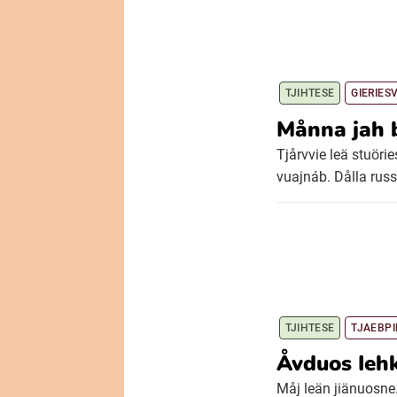
TJIHTESE
GIERIES
Månna jah 
Tjårvvie leä stuöri
vuajnáb. Dålla russ
TJIHTESE
TJAEBPI
Åvduos Iehk
Måj leän jiänuosne.