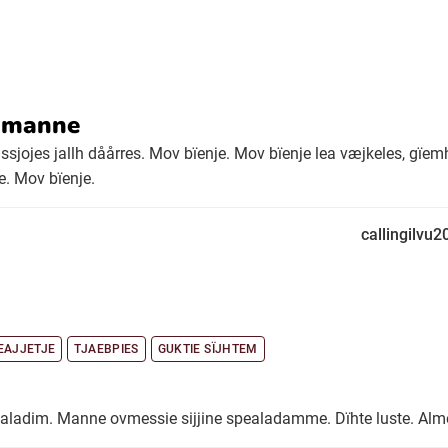
h manne
æssjojes jallh dåårres. Mov bïenje. Mov bïenje lea væjkeles, gïe
e. Mov bïenje.
callingilvu2
EAJJETJE
TJAEBPIES
GUKTIE SÏJHTEM
adim. Manne ovmessie sijjine spealadamme. Dïhte luste. Alme