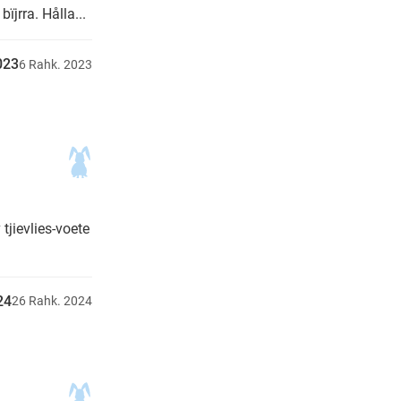
jrra. Hålla...
023
6
Rahk.
2023
tjievlies-voete
24
26
Rahk.
2024