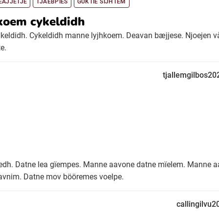
EAJJETJE
TJAEBPIES
GUKTIE SÏJHTEM
koem cykeldidh
eldidh. Cykeldidh manne lyjhkoem. Deavan bæjjese. Njoejen v
e.
tjallemgilbos20
eledh. Datne lea gïempes. Manne aavone datne mïelem. Manne 
aavnim. Datne mov bööremes voelpe.
callingilvu2