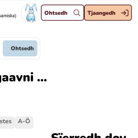
Dahph
Ohtsedh
Tjaangedh
dsamiska)
Meänkieli
Davvisámegiella (Nordsamiska)
Ohtsedh
Kaale (Romska)
gaavni …
Kelderash (Romska)
stes
A-Ö
Sïerredh dov