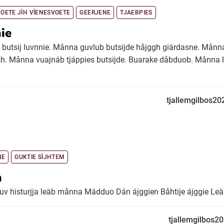
VOETE JÏH VÏENESVOETE
GEERJENE
TJAEBPIES
nie
butsij luvnnie. Månna guvlub butsijde håjggh giärdasne. Månn
sh. Månna vuajnáb tjáppies butsijde. Buarake dåbduob. Månna 
tjallemgilbos20
NE
GUKTIE SÏJHTEM
h
v histurjja leäb månna Mádduo Dán ájggien Båhtije ájggie Le
tjallemgilbos2