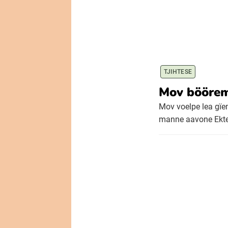
TJIHTESE
Mov böörem
Mov voelpe lea gï
manne aavone Ektes