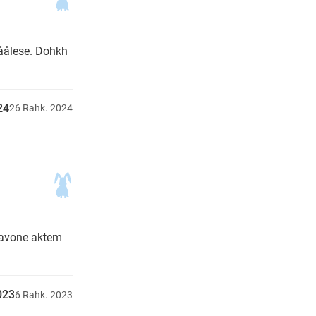
åålese. Dohkh
24
26
Rahk.
2024
aavone aktem
023
6
Rahk.
2023