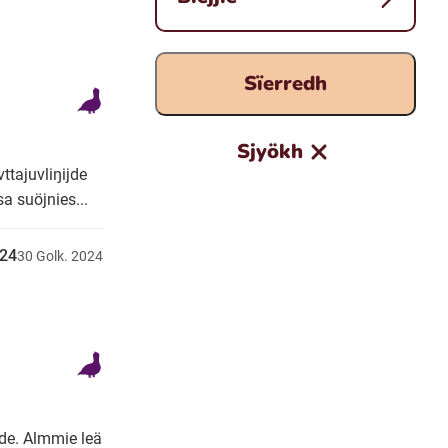
Sïerredh
Sjyökh
ttajuvliŋijde
a suöjnies...
024
30
Golk.
2024
ade. Almmie leä