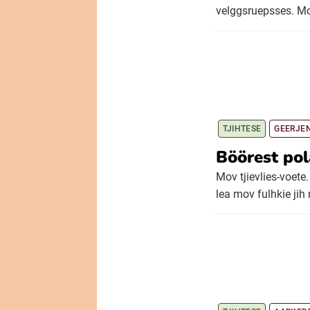
velggsruepsses. Mot
TJIHTESE
GEERJE
Böörest pol
Mov tjievlies-voete.
lea mov fulhkie jih