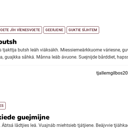
VOETE JÏH VÏENESVOETE
GEERJENE
GUKTIE SÏJHTEM
butsh
es tjakttja butsh leäh viäksákh. Miessiemeärkkuome váriesne, guv
a, guajkka såhká. Månna leäb ávuone. Suejnijde bårddiet, hapss
tjallemgilbos2
ES
iede guejmijne
 Ábtsá lådtjies leä. Vuajnáb miehtsieb tjátjiene. Beäjvvie tjiähk