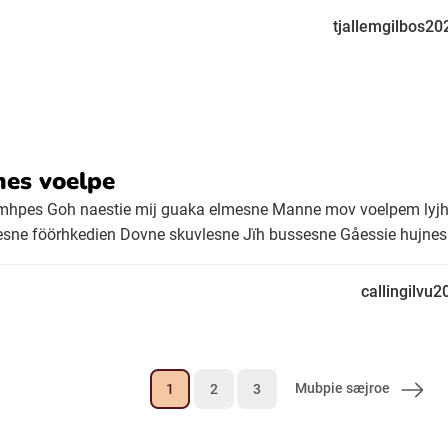
tjallemgilbos20
es voelpe
emhpes Goh naestie mij guaka elmesne Manne mov voelpem lyj
ne föörhkedien Dovne skuvlesne Jïh bussesne Gåessie hujnesn
callingilvu2
Mubpie sæjroe
1
2
3