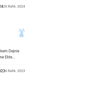
24
26
Rahk.
2024
hkem Dejnie
e Ekte...
023
6
Rahk.
2023