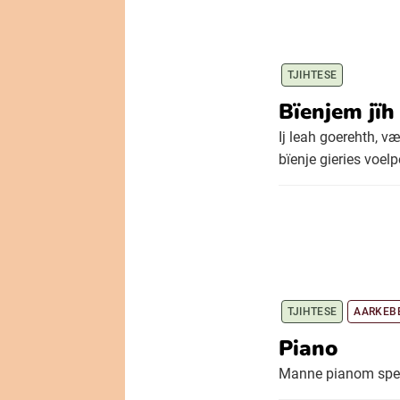
TJIHTESE
Bïenjem jï
Ij leah goerehth, v
bïenje gieries voelp
TJIHTESE
AARKEB
Piano
Manne pianom speal