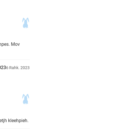
mhpes. Mov
023
6
Rahk.
2023
tjh kleehpieh.