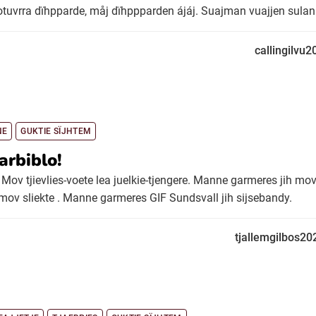
uvrra dïhpparde, måj dïhppparden ájáj. Suajman vuajjen sulan bï
callingilvu2
NE
GUKTIE SÏJHTEM
arbiblo!
 Mov tjievlies-voete lea juelkie-tjengere. Manne garmeres jih mov 
 mov sliekte . Manne garmeres GIF Sundsvall jih sijsebandy.
tjallemgilbos20