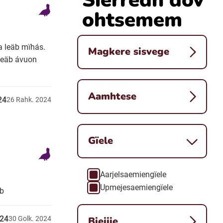
ohtsemem
a leäb mïhás.
Magkere sisvege
leäb ávuon
Aamhtese
24
26
Rahk.
2024
Gïele
Åarjelsaemiengïele
Gïele
Upmejesaemiengïele
äb
024
Biejjie
30
Golk.
2024