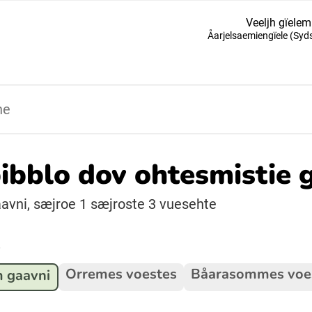
Veeljh gïelem
Åarjelsaemiengïele (Sy
Suomi (Finska)
Åarjelsaemiengïele (Sydsamiska)
Ubmejesámiengiälla (Umesamiska)
bibblo dov ohtesmistie 
Resanderomani (Romska)
aavni, sæjroe 1 sæjroste 3 vuesehte
Orremes voestes
Båarasommes voe
 gaavni