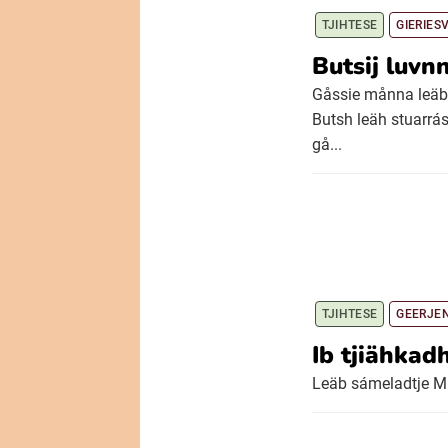
TJIHTESE
GIERIES
Butsij luvn
Gåssie månna leäb 
Butsh leäh stuarrá
gå...
TJIHTESE
GEERJE
Ib tjiähkad
Leäb sámeladtje Mu