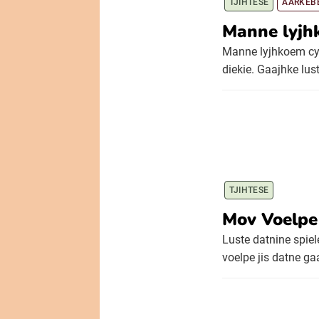
TJIHTESE
AARKEB
Manne lyjh
Manne lyjhkoem cyk
diekie. Gaajhke lust
TJIHTESE
Mov Voelpe
Luste datnine spi
voelpe jis datne g