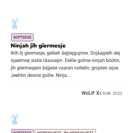
SOPTSESE
Ninjah jïh gïermesje
Ikth lij gïermesje, gellieh åejjiejgujmie. Snjåajpelh dej
njaelmiej sistie råasoejin. Dellie golme ninjah böötin,
jïh gïermesjem bäjjese vaaran nollelin, gropten sijse.
Jeehtin desnie gullie. Ninja...
WoLiF X
4
Golk.
2022