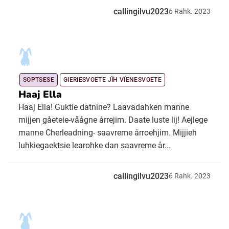
callingilvu2023
6
Rahk.
2023
SOPTSESE
GIERIESVOETE JÏH VÏENESVOETE
Haaj Ella
Haaj Ella! Guktie datnine? Laavadahken manne
mijjen gåeteie-våågne årrejim. Daate luste lij! Aejlege
manne Cherleadning- saavreme årroehjim. Mijjieh
luhkiegaektsie learohke dan saavreme år...
callingilvu2023
6
Rahk.
2023