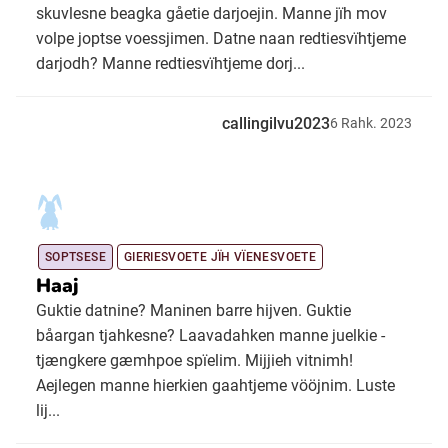
skuvlesne beagka gåetie darjoejin. Manne jïh mov
volpe joptse voessjimen. Datne naan redtiesvïhtjeme
darjodh? Manne redtiesvïhtjeme dorj...
callingilvu2023
6
Rahk.
2023
SOPTSESE
GIERIESVOETE JÏH VÏENESVOETE
Haaj
Guktie datnine? Maninen barre hijven. Guktie
båargan tjahkesne? Laavadahken manne juelkie -
tjængkere gæmhpoe spïelim. Mijjieh vitnimh!
Aejlegen manne hierkien gaahtjeme vööjnim. Luste
lij...