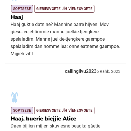
SOPTSESE
GIERIESVOETE JÏH VÏENESVOETE
Haaj
Haaj guktie datnine? Mannine barre hijven. Mov
giese- eejehtimmie manne juelkie-tjengkere
spelaladim. Manne juelkie-tjengkere gaempoe
spelaladim dan nomme lea: onne eatneme gaempoe.
Mijjieh viht...
callingilvu2023
6
Rahk.
2023
SOPTSESE
GIERIESVOETE JÏH VÏENESVOETE
Haaj, buerie biejjie Alice
Daen bijjien mijjen skuvlesne beagka gåetie