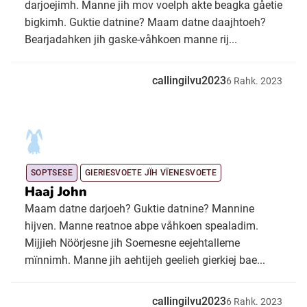
darjoejimh. Manne jih mov voelph akte beagka gåetie
bigkimh. Guktie datnine? Maam datne daajhtoeh?
Bearjadahken jih gaske-våhkoen manne rij...
callingilvu2023
6
Rahk.
2023
SOPTSESE
GIERIESVOETE JÏH VÏENESVOETE
Haaj John
Maam datne darjoeh? Guktie datnine? Mannine
hijven. Manne reatnoe abpe våhkoen spealadim.
Mijjieh Nöörjesne jih Soemesne eejehtalleme
mïnnimh. Manne jih aehtijeh geelieh gierkiej bae...
callingilvu2023
6
Rahk.
2023