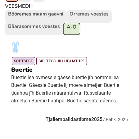
VEESMEDH
Bööremes maam gaavni
Orremes voestes
Ubmejesámiengiälla (Umesamiska)
Båarasommes voestes
A-Ö
Kaale (Romska)
Arli (Romska)
SOPTSESE
GIELTEGS JÏH HEAMTURE
Buertie
Resanderomani (Romska)
Buertie lea ovmessie gåese buertie jïh nomme lea
Buertie. Gåessie Buertie lij moere almetjen Buertie
tjuahpa jïh Buertie måarahtåvva. Russelaante
Kelderash (Romska)
almetjen Buertie tjuahpa. Buertie sæjhta dåeries...
Lovari (Romska)
Tjallemballdastibme2025
7
Rahk.
2025