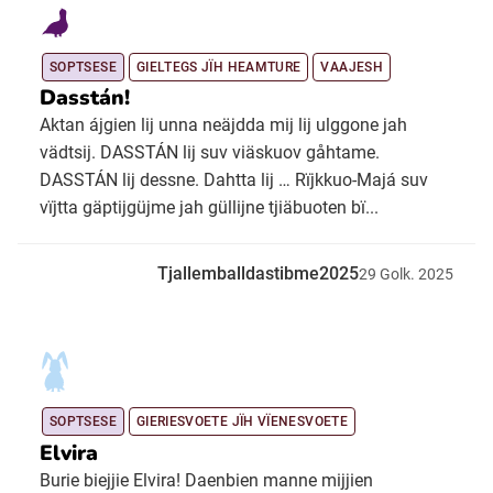
SOPTSESE
GIELTEGS JÏH HEAMTURE
VAAJESH
Dasstán!
Aktan ájgien lij unna neäjdda mij lij ulggone jah
vädtsij. DASSTÁN lij suv viäskuov gåhtame.
DASSTÁN lij dessne. Dahtta lij … Rïjkkuo-Majá suv
vïjtta gäptijgüjme jah güllijne tjiäbuoten bï...
Tjallemballdastibme2025
29
Golk.
2025
SOPTSESE
GIERIESVOETE JÏH VÏENESVOETE
Elvira
Burie biejjie Elvira! Daenbien manne mijjien