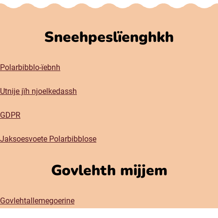
Sneehpeslïenghkh
Polarbibblo-ïebnh
Utnije jïh njoelkedassh
GDPR
Jaksoesvoete Polarbibblose
Govlehth mijjem
Govlehtallemegoerine