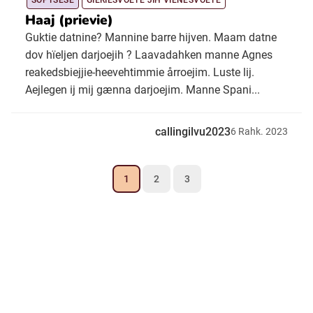
SOPTSESE
GIERIESVOETE JÏH VÏENESVOETE
Haaj (prievie)
Guktie datnine? Mannine barre hijven. Maam datne
dov hïeljen darjoejih ? Laavadahken manne Agnes
reakedsbiejjie-heevehtimmie årroejim. Luste lij.
Aejlegen ij mij gænna darjoejim. Manne Spani...
callingilvu2023
6
Rahk.
2023
1
2
3