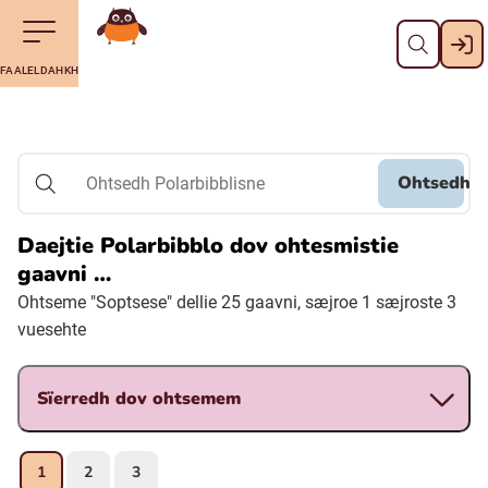
Dahph
Till navigering av sidans innehåll
Till övergripande innehåll för webbplatsen
Aalkoebealan
FAALELDAHKH
Svenska
Suomi (Finska)
Ohtsedh
Ohtsedh Polarbibblisne
Meänkieli
Daejtie Polarbibblo dov ohtesmistie
gaavni …
Julevsámegiella (Lulesamiska)
Ohtseme "Soptsese" dellie 25 gaavni, sæjroe 1 sæjroste 3
vuesehte
Åarjelsaemiengïele (Sydsamiska)
Sïerredh dov ohtsemem
Davvisámegiella (Nordsamiska)
1
2
3
Bidumsámegiella (Pitesamiska)