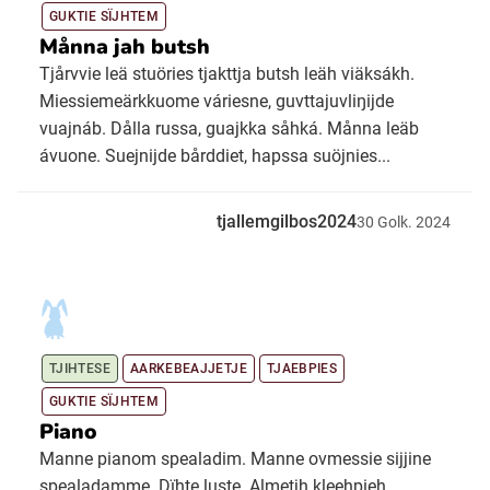
GUKTIE SÏJHTEM
Månna jah butsh
Tjårvvie leä stuöries tjakttja butsh leäh viäksákh.
Miessiemeärkkuome váriesne, guvttajuvliŋijde
vuajnáb. Dålla russa, guajkka såhká. Månna leäb
ávuone. Suejnijde bårddiet, hapssa suöjnies...
tjallemgilbos2024
30
Golk.
2024
TJIHTESE
AARKEBEAJJETJE
TJAEBPIES
GUKTIE SÏJHTEM
Piano
Manne pianom spealadim. Manne ovmessie sijjine
spealadamme. Dïhte luste. Almetjh kleehpieh.