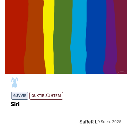
GUVVIE
GUKTIE SÏJHTEM
Siri
SaReR L
9
Sueh.
2025