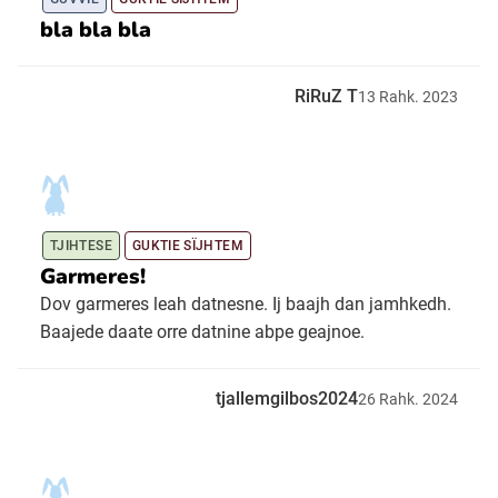
bla bla bla
RiRuZ T
13
Rahk.
2023
TJIHTESE
GUKTIE SÏJHTEM
Garmeres!
Dov garmeres leah datnesne. Ij baajh dan jamhkedh.
Baajede daate orre datnine abpe geajnoe.
tjallemgilbos2024
26
Rahk.
2024