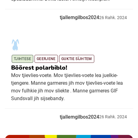
tjallemgilbos2024
26
Rahk.
2024
TJIHTESE
GEERJENE
GUKTIE SÏJHTEM
Böörest polarbiblo!
Mov tjievlies-voete. Mov tjievlies-voete lea juelkie-
tjengere. Manne garmeres jih mov tjievlies-voete lea
mov fulhkie jih mov sliekte . Manne garmeres GIF
Sundsvall jih sijsebandy.
tjallemgilbos2024
26
Rahk.
2024