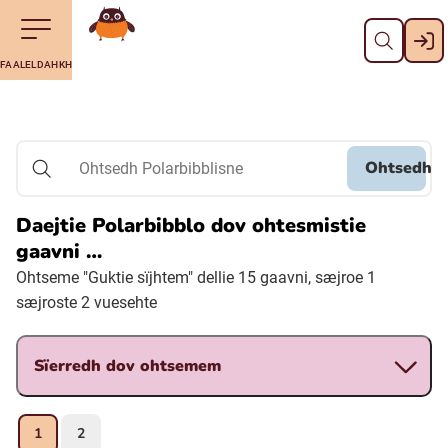
Dahph
Till navigering av sidans innehåll
Till övergripande innehåll för webbplatsen
Aalkoebealan
FAALELDAHKH
Svenska
Suomi (Finska)
Ohtsedh
Ohtsedh Polarbibblisne
Meänkieli
Daejtie Polarbibblo dov ohtesmistie
gaavni …
Julevsámegiella (Lulesamiska)
Ohtseme "Guktie sïjhtem" dellie 15 gaavni, sæjroe 1
sæjroste 2 vuesehte
Åarjelsaemiengïele (Sydsamiska)
Sïerredh dov ohtsemem
Davvisámegiella (Nordsamiska)
1
2
Bidumsámegiella (Pitesamiska)