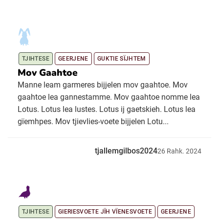
TJIHTESE
GEERJENE
GUKTIE SÏJHTEM
Mov Gaahtoe
Manne leam garmeres bijjelen mov gaahtoe. Mov
gaahtoe lea gannestamme. Mov gaahtoe nomme lea
Lotus. Lotus lea lustes. Lotus ij gaetskieh. Lotus lea
gïemhpes. Mov tjievlies-voete bijjelen Lotu...
tjallemgilbos2024
26
Rahk.
2024
TJIHTESE
GIERIESVOETE JÏH VÏENESVOETE
GEERJENE