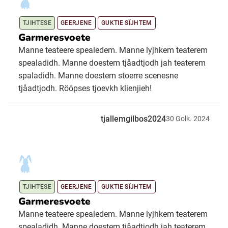
TJIHTESE
GEERJENE
GUKTIE SÏJHTEM
Garmeresvoete
Manne teateere spealedem. Manne lyjhkem teaterem
spealadidh. Manne doestem tjåadtjodh jah teaterem
spaladidh. Manne doestem stoerre scenesne
tjåadtjodh. Rööpses tjoevkh klienjieh!
tjallemgilbos2024
30
Golk.
2024
TJIHTESE
GEERJENE
GUKTIE SÏJHTEM
Garmeresvoete
Manne teateere spealedem. Manne lyjhkem teaterem
spealadidh. Manne doestem tjåadtjodh jah teaterem