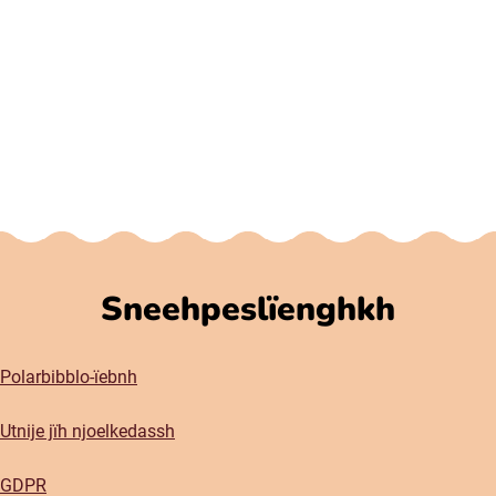
Sneehpeslïenghkh
Polarbibblo-ïebnh
Utnije jïh njoelkedassh
GDPR