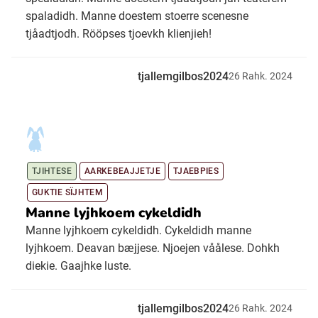
spaladidh. Manne doestem stoerre scenesne
tjåadtjodh. Rööpses tjoevkh klienjieh!
tjallemgilbos2024
26
Rahk.
2024
TJIHTESE
AARKEBEAJJETJE
TJAEBPIES
GUKTIE SÏJHTEM
Manne lyjhkoem cykeldidh
Manne lyjhkoem cykeldidh. Cykeldidh manne
lyjhkoem. Deavan bæjjese. Njoejen våålese. Dohkh
diekie. Gaajhke luste.
tjallemgilbos2024
26
Rahk.
2024