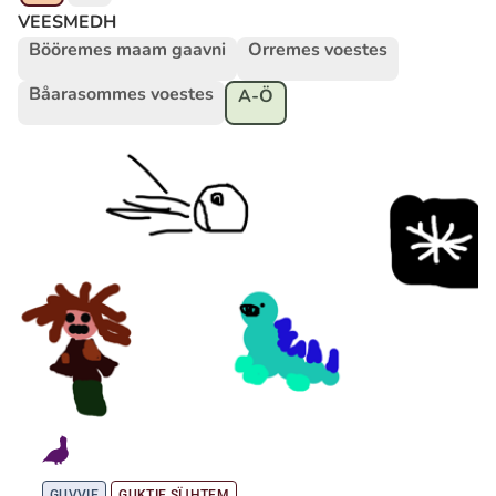
VEESMEDH
Bööremes maam gaavni
Orremes voestes
Ubmejesámiengiälla (Umesamiska)
Båarasommes voestes
A-Ö
Kaale (Romska)
Arli (Romska)
Resanderomani (Romska)
Kelderash (Romska)
Lovari (Romska)
GUVVIE
GUKTIE SÏJHTEM