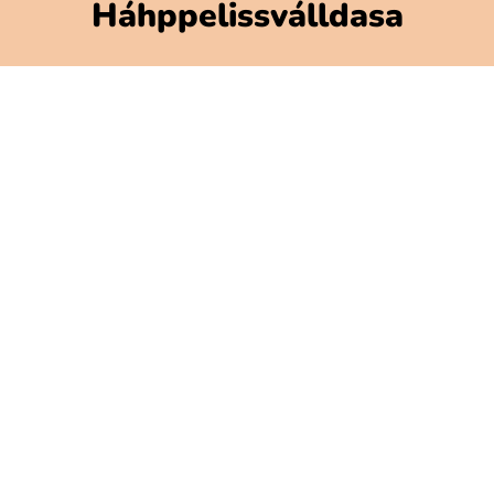
Háhppelissválldasa
Polarbibblomateriálla
Addne ja njuolgadusá
GDPR
Gávnadahttemvuohta Polarbibblon
Aktavuodav válde mijájn
Gátjálvisformulerra
Prässa