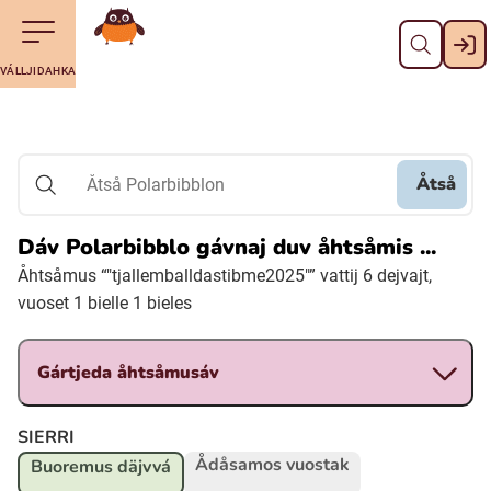
Dahpa
Till navigering av sidans innehåll
Till övergripande innehåll för webbplatsen
Maná álggobälláj
VÁLLJIDAHKA
Svenska
Suomi (Finska)
Åtså
Åtså Polarbibblon
Meänkieli
Dáv Polarbibblo gávnaj duv åhtsåmis ...
Åhtsåmus “"tjallemballdastibme2025"” vattij 6 dejvajt,
Julevsámegiella (Lulesamiska)
vuoset 1 bielle 1 bieles
Åarjelsaemiengïele (Sydsamiska)
Gártjeda åhtsåmusáv
Davvisámegiella (Nordsamiska)
SIERRI
Ådåsamos vuostak
Buoremus däjvvá
Bidumsámegiella (Pitesamiska)