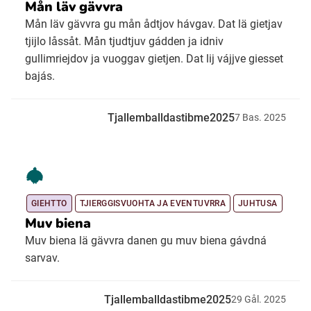
Mån läv gävvra
Mån läv gävvra gu mån ådtjov hávgav. Dat lä gietjav
tjijlo låssåt. Mån tjudtjuv gádden ja idniv
gullimriejdov ja vuoggav gietjen. Dat lij vájjve giesset
bajás.
Tjallemballdastibme2025
7
Bas.
2025
GIEHTTO
TJIERGGISVUOHTA JA EVENTUVRRA
JUHTUSA
Muv biena
Muv biena lä gävvra danen gu muv biena gávdná
sarvav.
Tjallemballdastibme2025
29
Gål.
2025