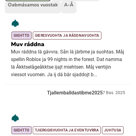
Oabmásamos vuostak
A-Å
Ubmejesámiengiälla (Umesamiska)
Kaale (Romska)
GIEHTTO
GIERESVUOHTA JA RÁDDNAVUOHTA
Muv ráddna
Muv ráddna lä gävvra. Sån lä järbme ja suohtas. Måj
Arli (Romska)
spellin Roblox ja 99 nights in the forest. Dat namma
lä Åkktselågeåkktse ijajt miehtsen. Måj verrtijin
Resanderomani (Romska)
viessot vuomen. Ja ij dä bär sjaddojt b...
Kelderash (Romska)
Tjallemballdastibme2025
7
Bas.
2025
Lovari (Romska)
GIEHTTO
TJIERGGISVUOHTA JA EVENTUVRRA
JUHTUSA