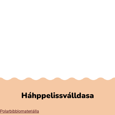
Háhppelissválldasa
Polarbibblomateriálla