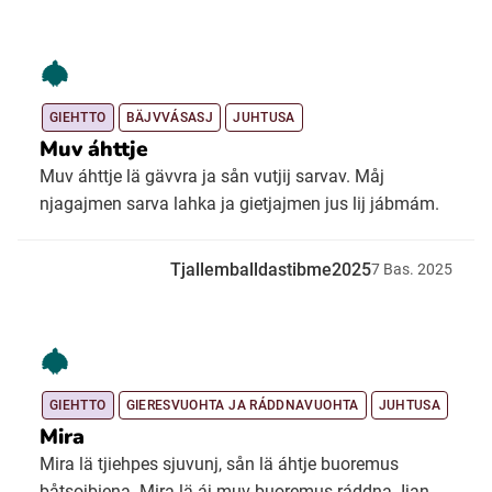
GIEHTTO
BÄJVVÁSASJ
JUHTUSA
Muv áhttje
Muv áhttje lä gävvra ja sån vutjij sarvav. Måj
njagajmen sarva lahka ja gietjajmen jus lij jábmám.
Tjallemballdastibme2025
7
Bas.
2025
GIEHTTO
GIERESVUOHTA JA RÁDDNAVUOHTA
JUHTUSA
Mira
Mira lä tjiehpes sjuvunj, sån lä áhtje buoremus
båtsojbiena. Mira lä áj muv buoremus ráddna. Ijan