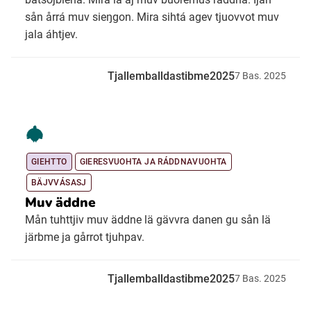
sån årrá muv sieŋgon. Mira sihtá agev tjuovvot muv
jala áhtjev.
Tjallemballdastibme2025
7
Bas.
2025
GIEHTTO
GIERESVUOHTA JA RÁDDNAVUOHTA
BÄJVVÁSASJ
Muv äddne
Mån tuhttjiv muv äddne lä gävvra danen gu sån lä
järbme ja gårrot tjuhpav.
Tjallemballdastibme2025
7
Bas.
2025