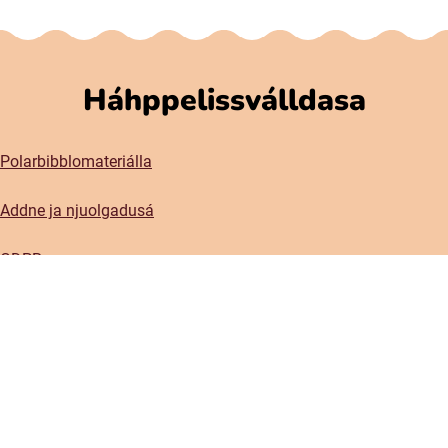
Háhppelissválldasa
Polarbibblomateriálla
Addne ja njuolgadusá
GDPR
Gávnadahttemvuohta Polarbibblon
Aktavuodav válde mijájn
Gátjálvisformulerra