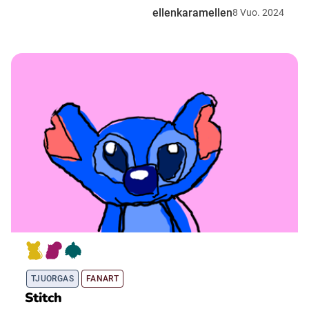
ellenkaramellen
8
Vuo.
2024
TJUORGAS
FANART
Stitch