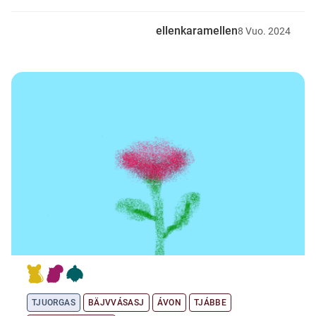
ellenkaramellen
8
Vuo.
2024
TJUORGAS
BÄJVVÁSASJ
ÁVON
TJÁBBE