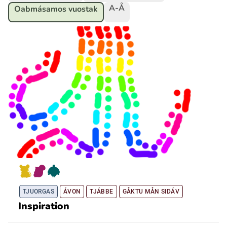
A-Å
Oabmásamos vuostak
Ubmejesámiengiälla (Umesamiska)
Kaale (Romska)
Arli (Romska)
Resanderomani (Romska)
Kelderash (Romska)
Lovari (Romska)
TJUORGAS
ÁVON
TJÁBBE
GÅKTU MÅN SIDÁV
Inspiration