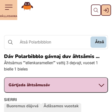
Dahpa
Till navigering av sidans innehåll
Till övergripande innehåll för webbplatsen
Maná álggobälláj
VÁLLJIDAHKA
Svenska
Suomi (Finska)
Åtså
Åtså Polarbibblon
Meänkieli
Dáv Polarbibblo gávnaj duv åhtsåmis ...
Åhtsåmus “"ellenkaramellen"” vattij 3 dejvajt, vuoset 1
Julevsámegiella (Lulesamiska)
bielle 1 bieles
Åarjelsaemiengïele (Sydsamiska)
Gártjeda åhtsåmusáv
Davvisámegiella (Nordsamiska)
SIERRI
Buoremus däjvvá
Ådåsamos vuostak
Bidumsámegiella (Pitesamiska)