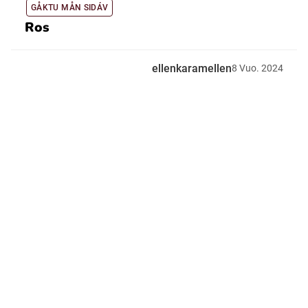
GÅKTU MÅN SIDÁV
Ros
ellenkaramellen
8
Vuo.
2024