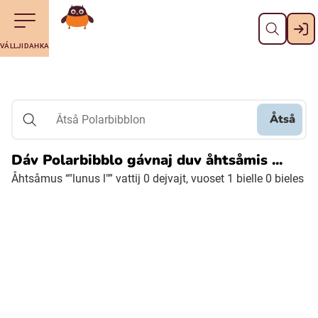
Dahpa
Till navigering av sidans innehåll
Till övergripande innehåll för webbplatsen
Maná álggobälláj
VÁLLJIDAHKA
Svenska
Suomi (Finska)
Åtså
Åtså Polarbibblon
Meänkieli
Dáv Polarbibblo gávnaj duv åhtsåmis ...
Åhtsåmus “"lunus l"” vattij 0 dejvajt, vuoset 1 bielle 0 bieles
Julevsámegiella (Lulesamiska)
Åarjelsaemiengïele (Sydsamiska)
Davvisámegiella (Nordsamiska)
Bidumsámegiella (Pitesamiska)