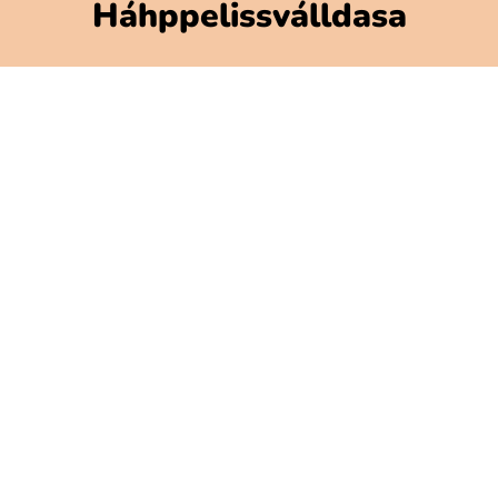
Háhppelissválldasa
Polarbibblomateriálla
Addne ja njuolgadusá
GDPR
Gávnadahttemvuohta Polarbibblon
Aktavuodav válde mijájn
Gátjálvisformulerra
Prässa