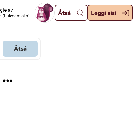
Dahpa
 gielav
Åtså
Loggi sisi
a (Lulesamiska)
Meänkieli
Davvisámegiella (Nordsamiska)
Åtså
Kaale (Romska)
...
Kelderash (Romska)