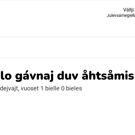
Vállji
Julevsámegiell
Suomi (Finska)
Åarjelsaemiengïele (Sydsamiska)
Ubmejesámiengiälla (Umesamiska)
o gávnaj duv åhtsåmis 
Resanderomani (Romska)
ejvajt, vuoset 1 bielle 0 bieles