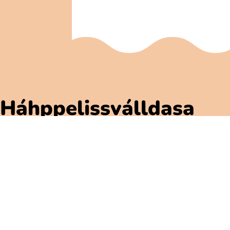
Háhppelissválldasa
Polarbibblomateriálla
Addne ja njuolgadusá
GDPR
Gávnadahttemvuohta Polarbibblon