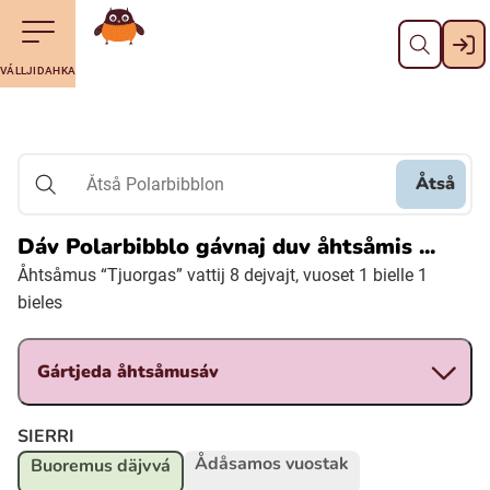
Dahpa
Till navigering av sidans innehåll
Till övergripande innehåll för webbplatsen
Maná álggobälláj
VÁLLJIDAHKA
Svenska
Suomi (Finska)
Åtså
Åtså Polarbibblon
Meänkieli
Dáv Polarbibblo gávnaj duv åhtsåmis ...
Åhtsåmus “Tjuorgas” vattij 8 dejvajt, vuoset 1 bielle 1
Julevsámegiella (Lulesamiska)
bieles
Åarjelsaemiengïele (Sydsamiska)
Gártjeda åhtsåmusáv
Davvisámegiella (Nordsamiska)
SIERRI
Ådåsamos vuostak
Buoremus däjvvá
Bidumsámegiella (Pitesamiska)