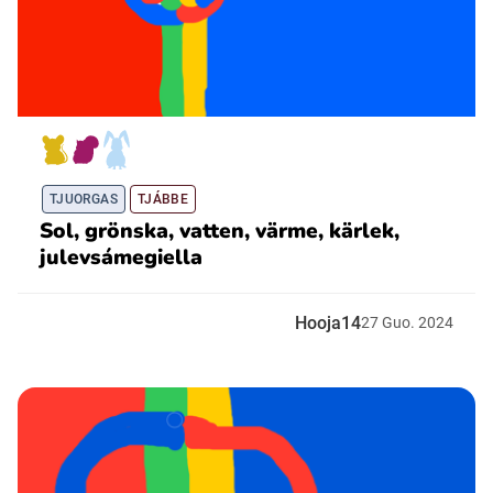
TJUORGAS
TJÁBBE
Sol, grönska, vatten, värme, kärlek,
julevsámegiella
Hooja14
27
Guo.
2024