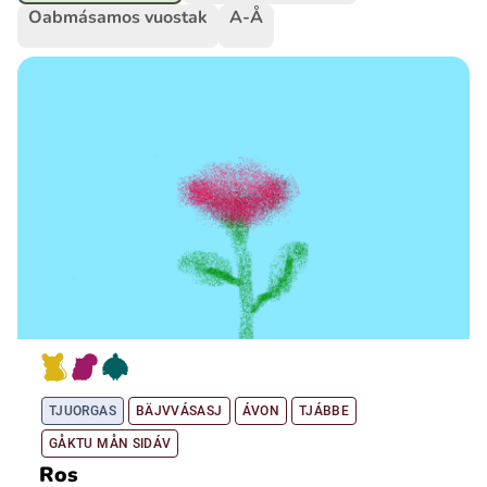
Oabmásamos vuostak
A-Å
Ubmejesámiengiälla (Umesamiska)
Kaale (Romska)
Arli (Romska)
Resanderomani (Romska)
Kelderash (Romska)
Lovari (Romska)
TJUORGAS
BÄJVVÁSASJ
ÁVON
TJÁBBE
GÅKTU MÅN SIDÁV
Ros