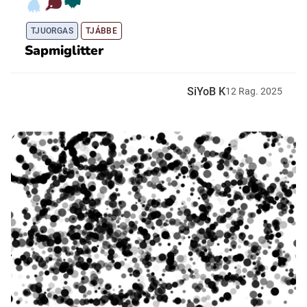
TJUORGAS
TJÁBBE
Sapmiglitter
SiYoB K
12
Rag.
2025