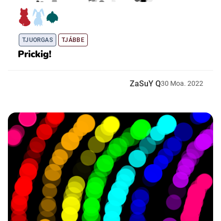
TJUORGAS
TJÁBBE
Prickig!
ZaSuY Q
30
Moa.
2022