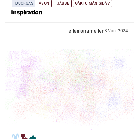
TJUORGAS
ÁVON
TJÁBBE
GÅKTU MÅN SIDÁV
Inspiration
ellenkaramellen
8
Vuo.
2024