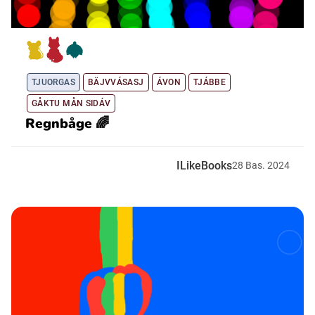
TJUORGAS
BÄJVVÁSASJ
ÁVON
TJÁBBE
GÅKTU MÅN SIDÁV
Regnbåge 🌈
ILikeBooks
28
Bas.
2024