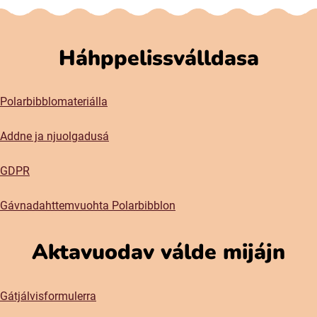
Háhppelissválldasa
Polarbibblomateriálla
Addne ja njuolgadusá
GDPR
Gávnadahttemvuohta Polarbibblon
Aktavuodav válde mijájn
Gátjálvisformulerra