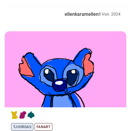
ellenkaramellen
8
Vuo.
2024
TJUORGAS
FANART