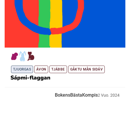
TJUORGAS
ÁVON
TJÁBBE
GÅKTU MÅN SIDÁV
Sápmi-flaggan
BokensBästaKompis
2
Vuo.
2024