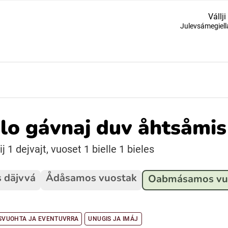
Vállji
Julevsámegiell
Suomi (Finska)
Åarjelsaemiengïele (Sydsamiska)
Ubmejesámiengiälla (Umesamiska)
o gávnaj duv åhtsåmis 
Resanderomani (Romska)
 1 dejvajt, vuoset 1 bielle 1 bieles
 däjvvá
Ådåsamos vuostak
Oabmásamos vu
ISVUOHTA JA EVENTUVRRA
UNUGIS JA IMÁJ