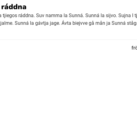
s ráddna
a tjiegos ráddna. Suv namma la Sunná. Sunná la sijvo. Sujna l t
tjalme. Sunná la gávtja jage. Ávta biejvve gå mån ja Sunná stå
fr