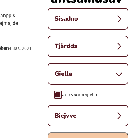
jáhppis
Sisadno
gajma, de
Tjärdda
öken
4
Bas.
2021
Giella
Julevsámegiella
Giella
Biejvve