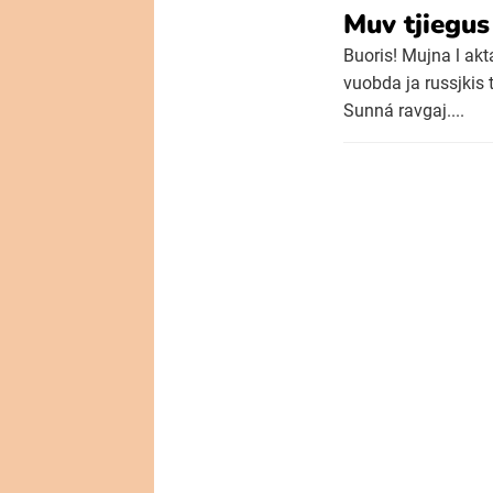
Muv tjiegu
Buoris! Mujna l akt
vuobda ja russjkis 
Sunná ravgaj....