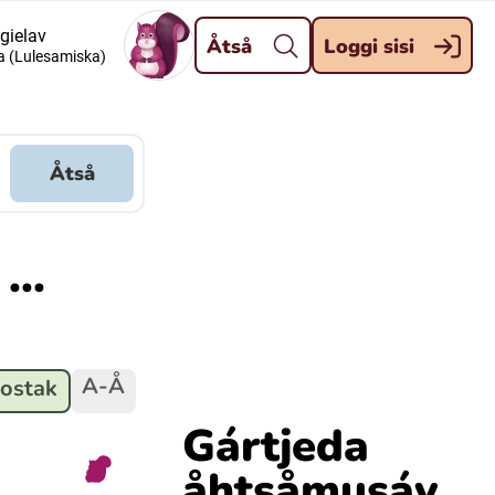
Dahpa
 gielav
Åtså
Loggi sisi
a (Lulesamiska)
Meänkieli
Davvisámegiella (Nordsamiska)
Åtså
Kaale (Romska)
...
Kelderash (Romska)
A-Å
ostak
Gártjeda
åhtsåmusáv