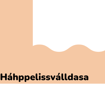
Háhppelissválldasa
Polarbibblomateriálla
Addne ja njuolgadusá