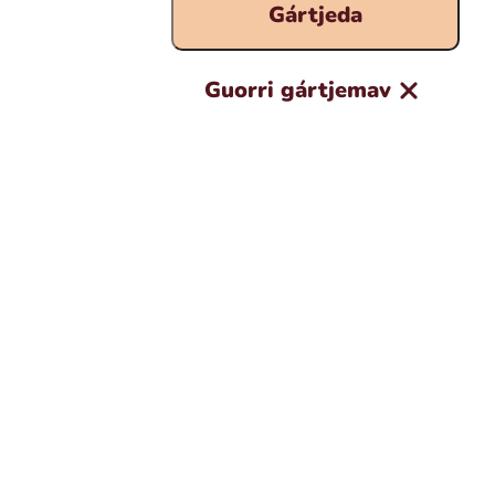
Gártjeda
Guorri gártjemav