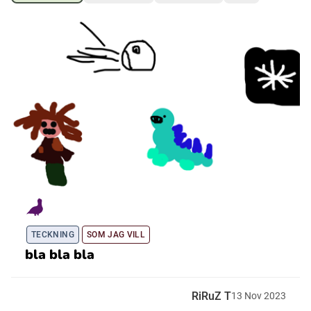
Ubmejesámiengiälla (Umesamiska)
Kaale (Romska)
Arli (Romska)
Resanderomani (Romska)
Kelderash (Romska)
TECKNING
SOM JAG VILL
bla bla bla
Lovari (Romska)
RiRuZ T
13
Nov
2023