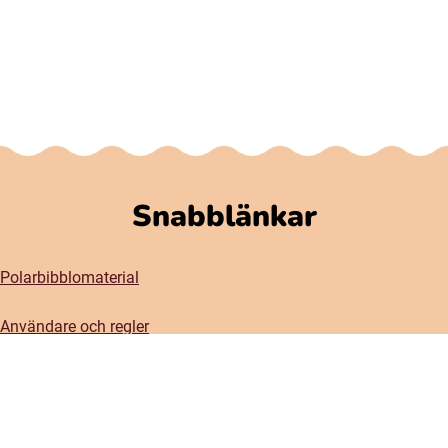
Snabblänkar
Polarbibblomaterial
Användare och regler
GDPR
Tillgänglighet på Polarbibblo