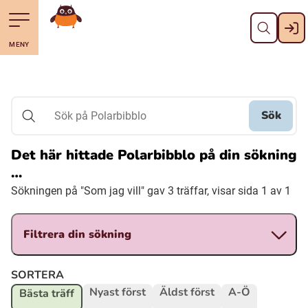
Stäng
Till navigering av sidans innehåll
Till övergripande innehåll för webbplatsen
Gå till startsidan
MENY
Svenska
Suomi (Finska)
Sök
Sök på Polarbibblo
Meänkieli
Det här hittade Polarbibblo på din sökning
…
Julevsámegiella (Lulesamiska)
Sökningen på "Som jag vill" gav 3 träffar, visar sida 1 av 1
Åarjelsaemiengïele (Sydsamiska)
Filtrera din sökning
Davvisámegiella (Nordsamiska)
SORTERA
Nyast först
Äldst först
A-Ö
Bästa träff
Bidumsámegiella (Pitesamiska)