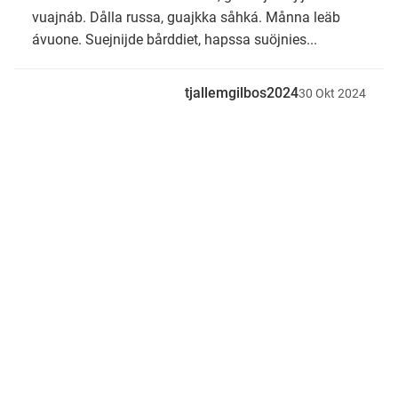
vuajnáb. Dålla russa, guajkka såhká. Månna leäb
ávuone. Suejnijde bårddiet, hapssa suöjnies...
tjallemgilbos2024
30
Okt
2024