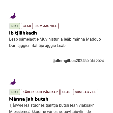
DIKT
GLAD
SOM JAG VILL
Ib tjiähkadh
Leäb sámeladtje Muv histurjja leäb månna Mádduo
Dán ájggien Båhtije ájggie Leäb
tjallemgilbos2024
30
Okt
2024
DIKT
KÄRLEK OCH VÄNSKAP
GLAD
SOM JAG VILL
Månna jah butsh
Tjårvvie leä stuöries tjakttja butsh leäh viäksákh.
Miessiemeärkkuome váriesne, guvttajuvliŋijde