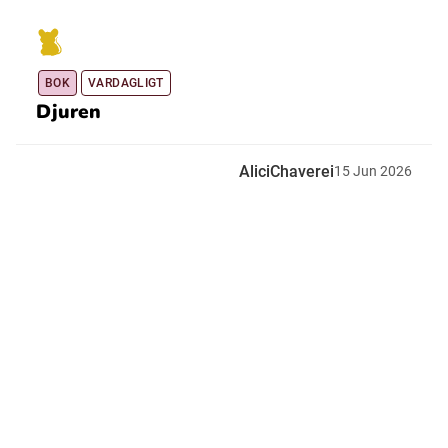
BOK
VARDAGLIGT
Djuren
AliciChaverei
15
Jun
2026