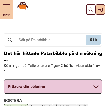
Stäng
Till navigering av sidans innehåll
Hoppa till sidans huvudinnehåll
Gå till startsidan
MENY
Svenska
Suomi (Finska)
Sök
Sök på Polarbibblo
Meänkieli
Det här hittade Polarbibblo på din sökning
…
Julevsámegiella (Lulesamiska)
Sökningen på ""alicichaverei"" gav 3 träffar, visar sida 1 av
1
Åarjelsaemiengïele (Sydsamiska)
Filtrera din sökning
Davvisámegiella (Nordsamiska)
SORTERA
Bidumsámegiella (Pitesamiska)