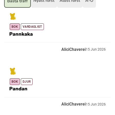
Nyast först
Äldst först
A-Ö
Bästa träff
Ubmejesámiengiälla (Umesamiska)
BOK
VARDAGLIGT
Kaale (Romska)
Pannkaka
Arli (Romska)
AliciChaverei
15
Jun
2026
Resanderomani (Romska)
Kelderash (Romska)
BOK
DJUR
Pandan
Lovari (Romska)
AliciChaverei
15
Jun
2026