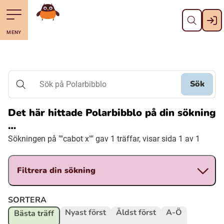
Stäng
Till navigering av sidans innehåll
Hoppa till sidans huvudinnehåll
Gå till startsidan
MENY
Svenska
Suomi (Finska)
Sök
Sök på Polarbibblo
Meänkieli
Det här hittade Polarbibblo på din sökning
…
Julevsámegiella (Lulesamiska)
Sökningen på ""cabot x"" gav 1 träffar, visar sida 1 av 1
Åarjelsaemiengïele (Sydsamiska)
Filtrera din sökning
Davvisámegiella (Nordsamiska)
SORTERA
Nyast först
Äldst först
A-Ö
Bästa träff
Bidumsámegiella (Pitesamiska)