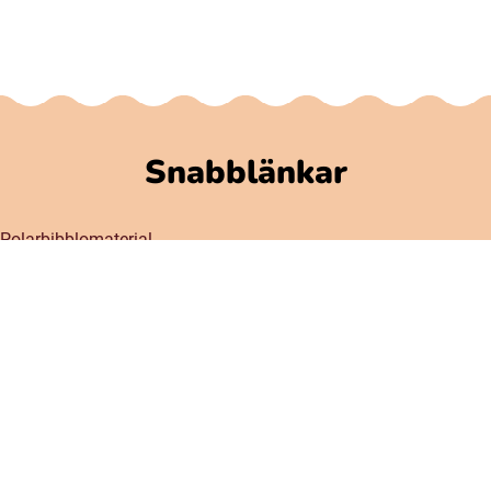
Snabblänkar
Polarbibblomaterial
Användare och regler
GDPR
Tillgänglighet på Polarbibblo
Kontakt