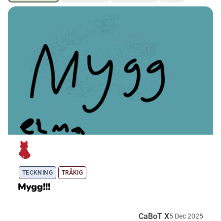
Ubmejesámiengiälla (Umesamiska)
Kaale (Romska)
Arli (Romska)
Resanderomani (Romska)
Kelderash (Romska)
TECKNING
TRÅKIG
Lovari (Romska)
Mygg!!!
CaBoT X
5
Dec
2025