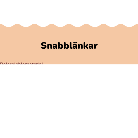
Snabblänkar
Polarbibblomaterial
Användare och regler
GDPR
Tillgänglighet på Polarbibblo
Kontakt