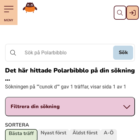
Stäng
Till navigering av sidans innehåll
Hoppa till sidans huvudinnehåll
Gå till startsidan
MENY
Svenska
Suomi (Finska)
Sök
Sök på Polarbibblo
Meänkieli
Det här hittade Polarbibblo på din sökning
…
Julevsámegiella (Lulesamiska)
Sökningen på ""cunok d"" gav 1 träffar, visar sida 1 av 1
Åarjelsaemiengïele (Sydsamiska)
Filtrera din sökning
Davvisámegiella (Nordsamiska)
SORTERA
Nyast först
Äldst först
A-Ö
Bästa träff
Bidumsámegiella (Pitesamiska)