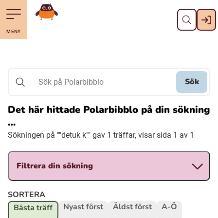
Stäng
Till navigering av sidans innehåll
Hoppa till sidans huvudinnehåll
Gå till startsidan
MENY
Svenska
Suomi (Finska)
Sök
Sök på Polarbibblo
Meänkieli
Det här hittade Polarbibblo på din sökning
…
Julevsámegiella (Lulesamiska)
Sökningen på ""detuk k"" gav 1 träffar, visar sida 1 av 1
Åarjelsaemiengïele (Sydsamiska)
Filtrera din sökning
Davvisámegiella (Nordsamiska)
SORTERA
Nyast först
Äldst först
A-Ö
Bästa träff
Bidumsámegiella (Pitesamiska)