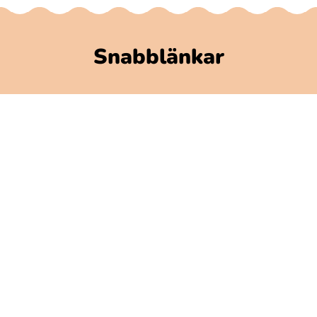
Snabblänkar
Polarbibblomaterial
Användare och regler
GDPR
Tillgänglighet på Polarbibblo
Kontakt
Kontakta oss