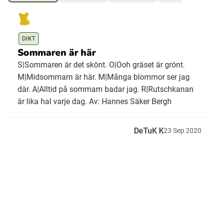
Ubmejesámiengiälla (Umesamiska)
DIKT
Sommaren är här
Kaale (Romska)
S|Sommaren är det skönt. O|Ooh gräset är grönt.
M|Midsommarn är här. M|Många blommor ser jag
Arli (Romska)
där. A|Alltid på sommarn badar jag. R|Rutschkanan
är lika hal varje dag. Av: Hannes Säker Bergh
Resanderomani (Romska)
DeTuK K
23
Sep
2020
Kelderash (Romska)
Lovari (Romska)