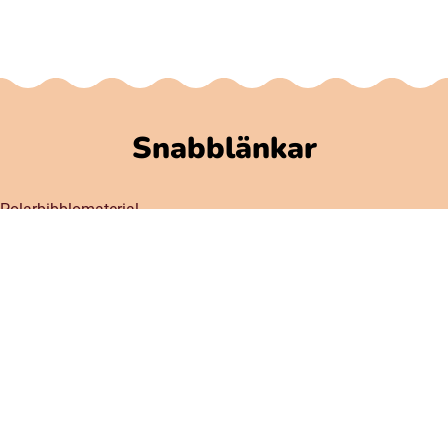
Snabblänkar
Polarbibblomaterial
Användare och regler
GDPR
Tillgänglighet på Polarbibblo
Kontakt