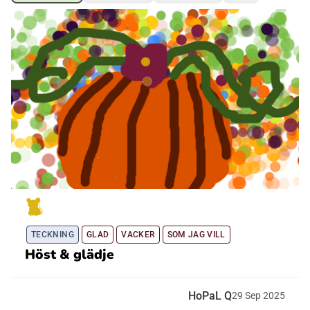
Ubmejesámiengiälla (Umesamiska)
Kaale (Romska)
Arli (Romska)
Resanderomani (Romska)
Kelderash (Romska)
TECKNING
GLAD
VACKER
SOM JAG VILL
Lovari (Romska)
Höst & glädje
HoPaL Q
29
Sep
2025