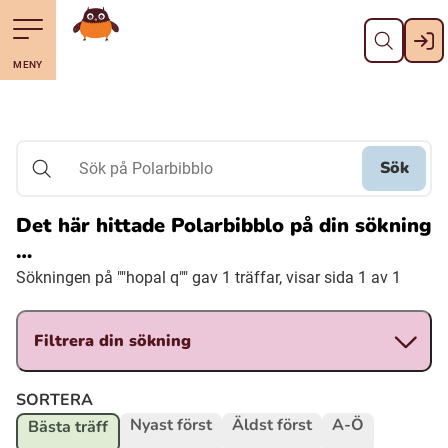
Stäng
Till navigering av sidans innehåll
Hoppa till sidans huvudinnehåll
Gå till startsidan
MENY
Svenska
Suomi (Finska)
Sök
Sök på Polarbibblo
Meänkieli
Det här hittade Polarbibblo på din sökning
…
Julevsámegiella (Lulesamiska)
Sökningen på ""hopal q"" gav 1 träffar, visar sida 1 av 1
Åarjelsaemiengïele (Sydsamiska)
Filtrera din sökning
Davvisámegiella (Nordsamiska)
SORTERA
Nyast först
Äldst först
A-Ö
Bästa träff
Bidumsámegiella (Pitesamiska)