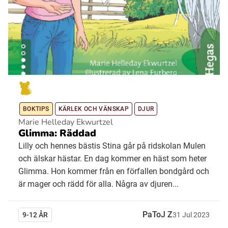
BOKTIPS
KÄRLEK OCH VÄNSKAP
DJUR
Marie Helleday Ekwurtzel
Glimma: Räddad
Lilly och hennes bästis Stina går på ridskolan Mulen
och älskar hästar. En dag kommer en häst som heter
Glimma. Hon kommer från en förfallen bondgård och
är mager och rädd för alla. Några av djuren...
PaToJ Z
9-12 ÅR
31
Jul
2023