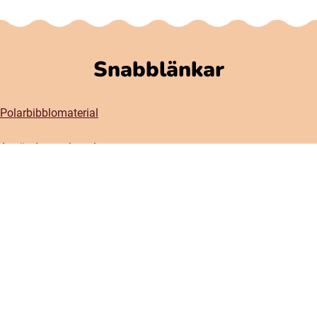
Snabblänkar
Polarbibblomaterial
Användare och regler
GDPR
Tillgänglighet på Polarbibblo
Kontakt
Kontakta oss