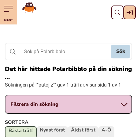
Stäng
Till navigering av sidans innehåll
Hoppa till sidans huvudinnehåll
Gå till startsidan
MENY
Svenska
Suomi (Finska)
Sök
Sök på Polarbibblo
Meänkieli
Det här hittade Polarbibblo på din sökning
…
Julevsámegiella (Lulesamiska)
Sökningen på ""patoj z"" gav 1 träffar, visar sida 1 av 1
Åarjelsaemiengïele (Sydsamiska)
Filtrera din sökning
Davvisámegiella (Nordsamiska)
SORTERA
Nyast först
Äldst först
A-Ö
Bästa träff
Bidumsámegiella (Pitesamiska)