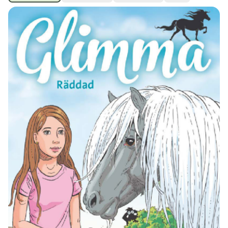
Ubmejesámiengiälla (Umesamiska)
Kaale (Romska)
Arli (Romska)
Resanderomani (Romska)
Kelderash (Romska)
Lovari (Romska)