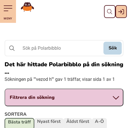
Stäng
Till navigering av sidans innehåll
Hoppa till sidans huvudinnehåll
Gå till startsidan
MENY
Svenska
Suomi (Finska)
Sök
Sök på Polarbibblo
Meänkieli
Det här hittade Polarbibblo på din sökning
…
Julevsámegiella (Lulesamiska)
Sökningen på ""vezod h"" gav 1 träffar, visar sida 1 av 1
Åarjelsaemiengïele (Sydsamiska)
Filtrera din sökning
Davvisámegiella (Nordsamiska)
SORTERA
Nyast först
Äldst först
A-Ö
Bästa träff
Bidumsámegiella (Pitesamiska)