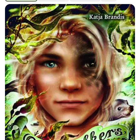
Ubmejesámiengiälla (Umesamiska)
Kaale (Romska)
Arli (Romska)
Resanderomani (Romska)
Kelderash (Romska)
Lovari (Romska)