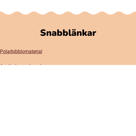
Snabblänkar
Polarbibblomaterial
Användare och regler
GDPR
Tillgänglighet på Polarbibblo
Kontakt
Kontakta oss