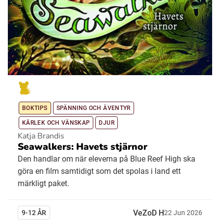
BOKTIPS
SPÄNNING OCH ÄVENTYR
KÄRLEK OCH VÄNSKAP
DJUR
Katja Brandis
Seawalkers: Havets stjärnor
Den handlar om när eleverna på Blue Reef High ska
göra en film samtidigt som det spolas i land ett
märkligt paket.
VeZoD H
9-12 ÅR
22
Jun
2026