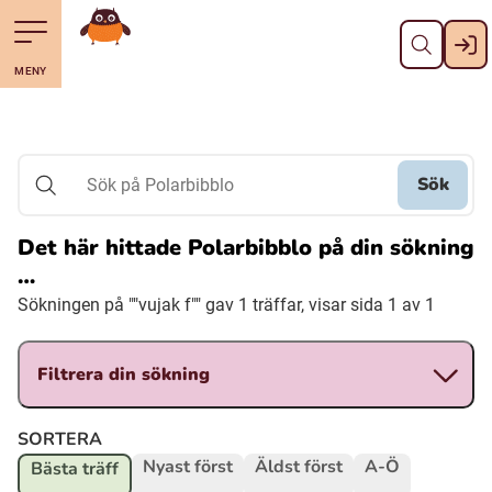
Stäng
Till navigering av sidans innehåll
Hoppa till sidans huvudinnehåll
Gå till startsidan
MENY
Svenska
Suomi (Finska)
Sök
Sök på Polarbibblo
Meänkieli
Det här hittade Polarbibblo på din sökning
…
Julevsámegiella (Lulesamiska)
Sökningen på ""vujak f"" gav 1 träffar, visar sida 1 av 1
Åarjelsaemiengïele (Sydsamiska)
Filtrera din sökning
Davvisámegiella (Nordsamiska)
SORTERA
Nyast först
Äldst först
A-Ö
Bästa träff
Bidumsámegiella (Pitesamiska)