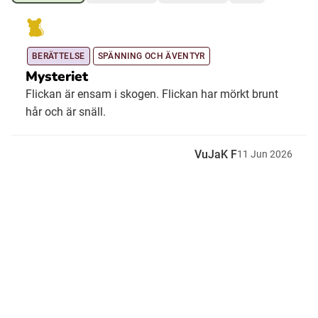
Ubmejesámiengiälla (Umesamiska)
BERÄTTELSE
SPÄNNING OCH ÄVENTYR
Mysteriet
Kaale (Romska)
Flickan är ensam i skogen. Flickan har mörkt brunt
hår och är snäll.
Arli (Romska)
VuJaK F
11
Jun
2026
Resanderomani (Romska)
Kelderash (Romska)
Lovari (Romska)