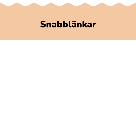
Snabblänkar
Polarbibblomaterial
Användare och regler
GDPR
Tillgänglighet på Polarbibblo
Kontakt
Kontakta oss