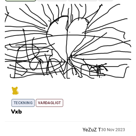
Ubmejesámiengiälla (Umesamiska)
Kaale (Romska)
Arli (Romska)
Resanderomani (Romska)
Kelderash (Romska)
TECKNING
VARDAGLIGT
Lovari (Romska)
Vxb
YeZuZ T
30
Nov
2023