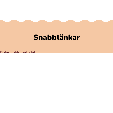
Snabblänkar
Polarbibblomaterial
Användare och regler
GDPR
Tillgänglighet på Polarbibblo
Kontakt