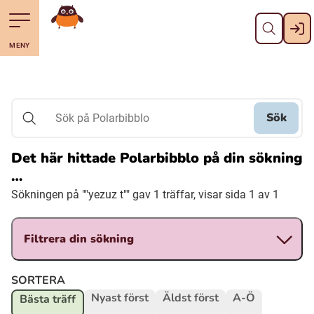
Stäng
Till navigering av sidans innehåll
Hoppa till sidans huvudinnehåll
Gå till startsidan
MENY
Svenska
Suomi (Finska)
Sök
Sök på Polarbibblo
Meänkieli
Det här hittade Polarbibblo på din sökning
…
Julevsámegiella (Lulesamiska)
Sökningen på ""yezuz t"" gav 1 träffar, visar sida 1 av 1
Åarjelsaemiengïele (Sydsamiska)
Filtrera din sökning
Davvisámegiella (Nordsamiska)
SORTERA
Nyast först
Äldst först
A-Ö
Bästa träff
Bidumsámegiella (Pitesamiska)