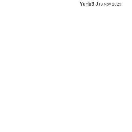
YuHuB J
13
Nov
2023