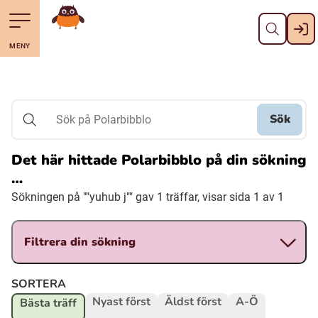
Stäng
Till navigering av sidans innehåll
Hoppa till sidans huvudinnehåll
Gå till startsidan
MENY
Svenska
Suomi (Finska)
Sök
Sök på Polarbibblo
Meänkieli
Det här hittade Polarbibblo på din sökning
…
Julevsámegiella (Lulesamiska)
Sökningen på ""yuhub j"" gav 1 träffar, visar sida 1 av 1
Åarjelsaemiengïele (Sydsamiska)
Filtrera din sökning
Davvisámegiella (Nordsamiska)
SORTERA
Nyast först
Äldst först
A-Ö
Bästa träff
Bidumsámegiella (Pitesamiska)