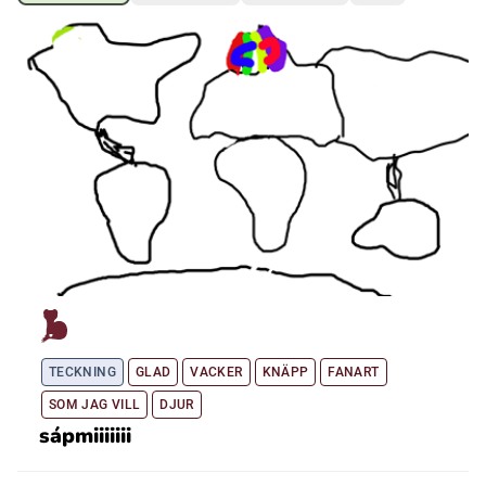
Ubmejesámiengiälla (Umesamiska)
Kaale (Romska)
Arli (Romska)
Resanderomani (Romska)
Kelderash (Romska)
TECKNING
GLAD
VACKER
KNÄPP
FANART
Lovari (Romska)
SOM JAG VILL
DJUR
sápmiiiiiii