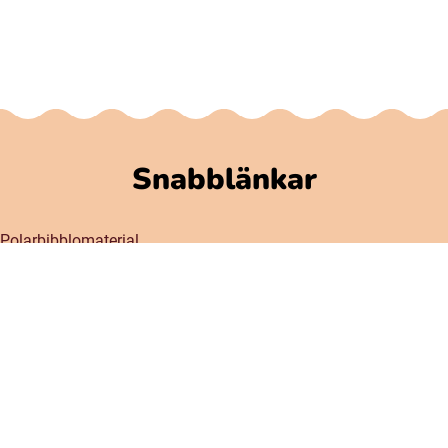
Snabblänkar
Polarbibblomaterial
Användare och regler
GDPR
Tillgänglighet på Polarbibblo