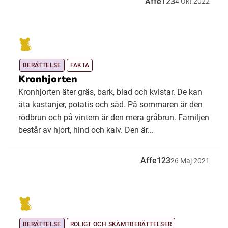
Affe123
4
Okt
2022
BERÄTTELSE
FAKTA
Kronhjorten
Kronhjorten äter gräs, bark, blad och kvistar. De kan
äta kastanjer, potatis och säd. På sommaren är den
rödbrun och på vintern är den mera gråbrun. Familjen
består av hjort, hind och kalv. Den är...
Affe123
26
Maj
2021
BERÄTTELSE
ROLIGT OCH SKÄMTBERÄTTELSER