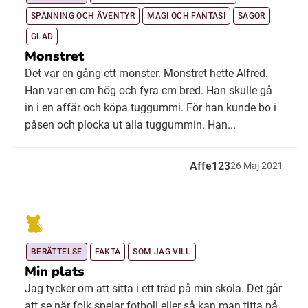
SPÄNNING OCH ÄVENTYR
MAGI OCH FANTASI
SAGOR
GLAD
Monstret
Det var en gång ett monster. Monstret hette Alfred.
Han var en cm hög och fyra cm bred. Han skulle gå
in i en affär och köpa tuggummi. För han kunde bo i
påsen och plocka ut alla tuggummin. Han...
Affe123
26
Maj
2021
BERÄTTELSE
FAKTA
SOM JAG VILL
Min plats
Jag tycker om att sitta i ett träd på min skola. Det går
att se när folk spelar fotboll eller så kan man titta på