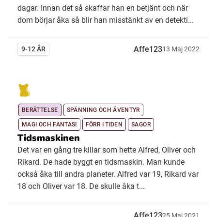
dagar. Innan det så skaffar han en betjänt och när
dom börjar åka så blir han misstänkt av en detekti...
Affe123
9-12 ÅR
13
Maj
2022
BERÄTTELSE
SPÄNNING OCH ÄVENTYR
MAGI OCH FANTASI
FÖRR I TIDEN
SAGOR
Tidsmaskinen
Det var en gång tre killar som hette Alfred, Oliver och
Rikard. De hade byggt en tidsmaskin. Man kunde
också åka till andra planeter. Alfred var 19, Rikard var
18 och Oliver var 18. De skulle åka t...
Affe123
25
Maj
2021