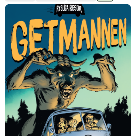
Ubmejesámiengiälla (Umesamiska)
Kaale (Romska)
Arli (Romska)
Resanderomani (Romska)
Kelderash (Romska)
Lovari (Romska)