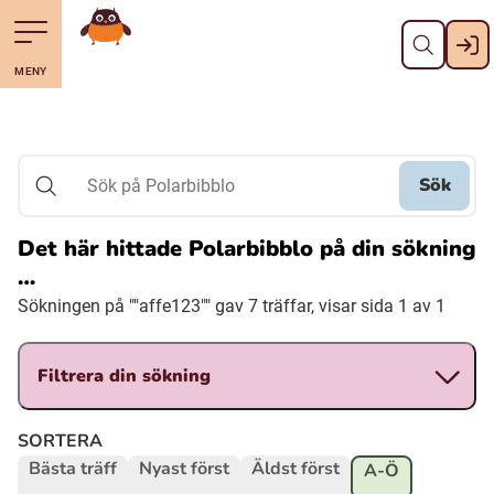
Stäng
Till navigering av sidans innehåll
Hoppa till sidans huvudinnehåll
Gå till startsidan
MENY
Svenska
Suomi (Finska)
Sök
Sök på Polarbibblo
Meänkieli
Det här hittade Polarbibblo på din sökning
…
Julevsámegiella (Lulesamiska)
Sökningen på ""affe123"" gav 7 träffar, visar sida 1 av 1
Åarjelsaemiengïele (Sydsamiska)
Filtrera din sökning
Davvisámegiella (Nordsamiska)
SORTERA
Bästa träff
Nyast först
Äldst först
A-Ö
Bidumsámegiella (Pitesamiska)