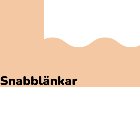
Snabblänkar
Polarbibblomaterial
Användare och regler
GDPR
Tillgänglighet på Polarbibblo