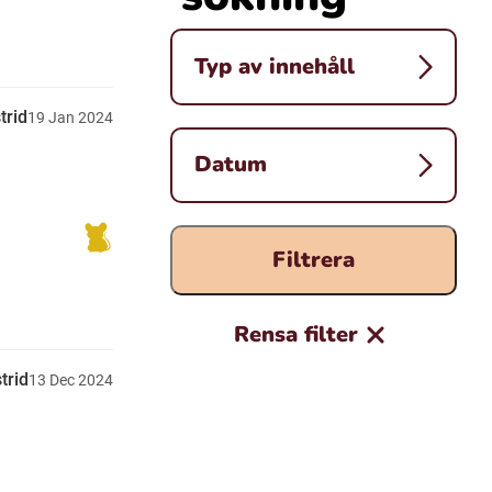
Typ av innehåll
trid
19
Jan
2024
Datum
Filtrera
Rensa filter
trid
13
Dec
2024