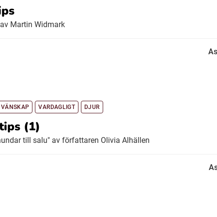
ips
 av Martin Widmark
As
 VÄNSKAP
VARDAGLIGT
DJUR
tips (1)
ndar till salu" av författaren Olivia Alhällen
As