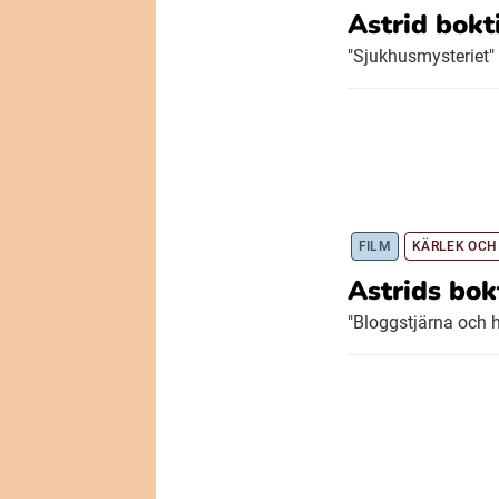
Astrid bokt
"Sjukhusmysteriet"
FILM
KÄRLEK OCH
Astrids bok
"Bloggstjärna och hu