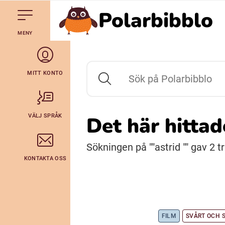
Polarbibblo
Till navigering av sidans innehåll
Hoppa till sidans huvudinnehåll
Gå till startsidan
MENY
Svenska
Julevsámegiella (Lulesamiska)
MITT KONTO
Sök på Polarbibblo
Bidumsámegiella (Pitesamiska)
VÄLJ SPRÅK
Det här hitta
Arli (Romska)
Sökningen på ""astrid "" gav 2 tr
KONTAKTA OSS
Lovari (Romska)
FILM
SVÅRT OCH 