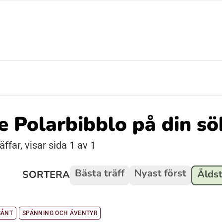
Suomi (Finska)
Åarjelsaemiengïele (Sydsamiska)
Ubmejesámiengiälla (Umesamiska)
de Polarbibblo på din s
Resanderomani (Romska)
äffar, visar sida 1 av 1
Bästa träff
Nyast först
Äldst
SORTERA
SÅNT
SPÄNNING OCH ÄVENTYR