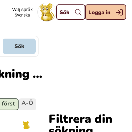
Stäng
Välj språk
Sök
Logga in
Svenska
Meänkieli
Davvisámegiella (Nordsamiska)
Sök
Kaale (Romska)
ökning …
Kelderash (Romska)
A-Ö
 först
Filtrera din
sökning