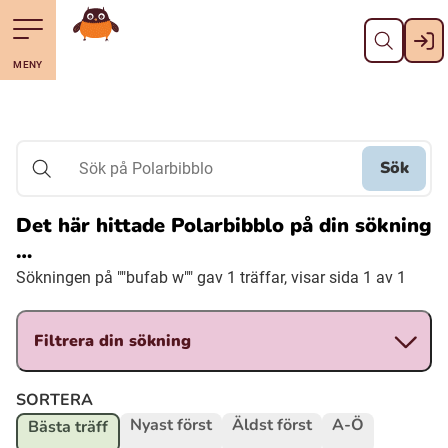
Stäng
Till navigering av sidans innehåll
Hoppa till sidans huvudinnehåll
Gå till startsidan
MENY
Svenska
Suomi (Finska)
Sök
Sök på Polarbibblo
Meänkieli
Det här hittade Polarbibblo på din sökning
…
Julevsámegiella (Lulesamiska)
Sökningen på ""bufab w"" gav 1 träffar, visar sida 1 av 1
Åarjelsaemiengïele (Sydsamiska)
Filtrera din sökning
Davvisámegiella (Nordsamiska)
SORTERA
Nyast först
Äldst först
A-Ö
Bästa träff
Bidumsámegiella (Pitesamiska)