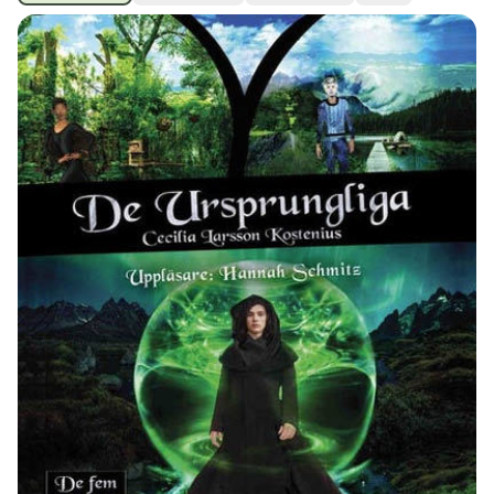
Ubmejesámiengiälla (Umesamiska)
Kaale (Romska)
Arli (Romska)
Resanderomani (Romska)
Kelderash (Romska)
Lovari (Romska)