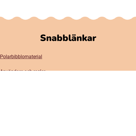
Snabblänkar
Polarbibblomaterial
Användare och regler
GDPR
Tillgänglighet på Polarbibblo
Kontakt