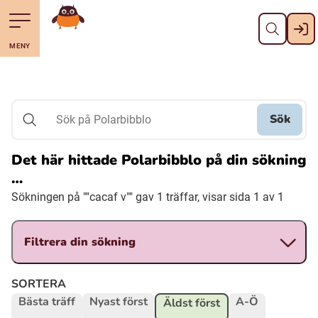
Stäng
Till navigering av sidans innehåll
Hoppa till sidans huvudinnehåll
Gå till startsidan
MENY
Svenska
Suomi (Finska)
Sök
Sök på Polarbibblo
Meänkieli
Det här hittade Polarbibblo på din sökning
…
Julevsámegiella (Lulesamiska)
Sökningen på ""cacaf v"" gav 1 träffar, visar sida 1 av 1
Åarjelsaemiengïele (Sydsamiska)
Filtrera din sökning
Davvisámegiella (Nordsamiska)
SORTERA
Bästa träff
Nyast först
A-Ö
Äldst först
Bidumsámegiella (Pitesamiska)