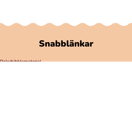
Snabblänkar
Polarbibblomaterial
Användare och regler
GDPR
Tillgänglighet på Polarbibblo
Kontakt