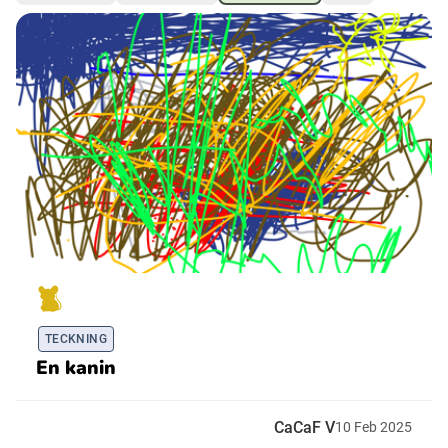
Ubmejesámiengiälla (Umesamiska)
Kaale (Romska)
Arli (Romska)
Resanderomani (Romska)
Kelderash (Romska)
TECKNING
Lovari (Romska)
En kanin
CaCaF V
10
Feb
2025