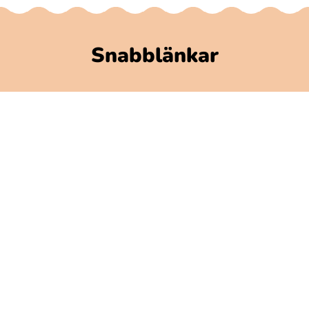
Snabblänkar
Polarbibblomaterial
Användare och regler
GDPR
Tillgänglighet på Polarbibblo
Kontakt
Kontakta oss