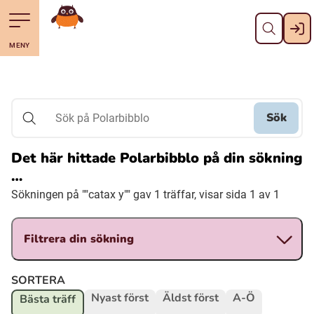
Stäng
Till navigering av sidans innehåll
Hoppa till sidans huvudinnehåll
Gå till startsidan
MENY
Svenska
Suomi (Finska)
Sök
Sök på Polarbibblo
Meänkieli
Det här hittade Polarbibblo på din sökning
…
Julevsámegiella (Lulesamiska)
Sökningen på ""catax y"" gav 1 träffar, visar sida 1 av 1
Åarjelsaemiengïele (Sydsamiska)
Filtrera din sökning
Davvisámegiella (Nordsamiska)
SORTERA
Nyast först
Äldst först
A-Ö
Bästa träff
Bidumsámegiella (Pitesamiska)