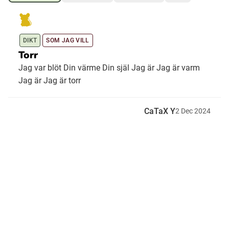
Ubmejesámiengiälla (Umesamiska)
DIKT
SOM JAG VILL
Torr
Kaale (Romska)
Jag var blöt Din värme Din själ Jag är Jag är varm
Jag är Jag är torr
Arli (Romska)
CaTaX Y
2
Dec
2024
Resanderomani (Romska)
Kelderash (Romska)
Lovari (Romska)