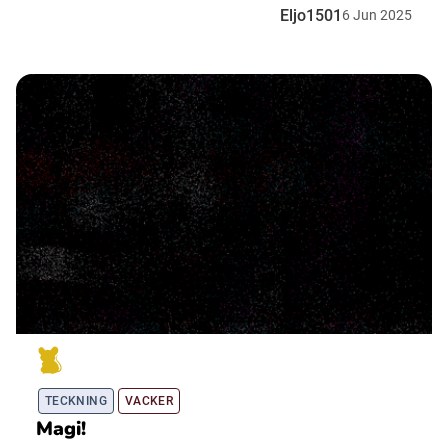
Eljo1501
6
Jun
2025
TECKNING
VACKER
Magi!