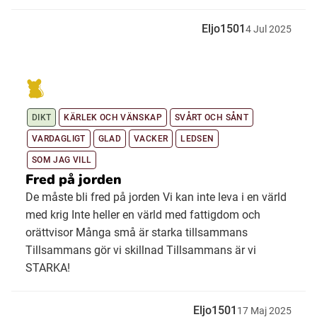
Eljo1501
4
Jul
2025
DIKT
KÄRLEK OCH VÄNSKAP
SVÅRT OCH SÅNT
VARDAGLIGT
GLAD
VACKER
LEDSEN
SOM JAG VILL
Fred på jorden
De måste bli fred på jorden Vi kan inte leva i en värld
med krig Inte heller en värld med fattigdom och
orättvisor Många små är starka tillsammans
Tillsammans gör vi skillnad Tillsammans är vi
STARKA!
Eljo1501
17
Maj
2025