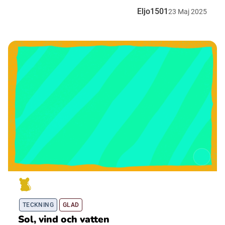
Eljo1501
23
Maj
2025
TECKNING
GLAD
Sol, vind och vatten