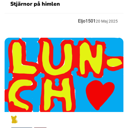
Stjärnor på himlen
Eljo1501
20
Maj
2025