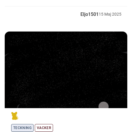
Eljo1501
15
Maj
2025
TECKNING
VACKER