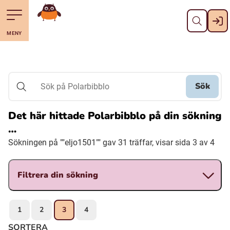
Stäng
Till navigering av sidans innehåll
Hoppa till sidans huvudinnehåll
Gå till startsidan
MENY
Svenska
Suomi (Finska)
Sök
Sök på Polarbibblo
Meänkieli
Det här hittade Polarbibblo på din sökning
…
Julevsámegiella (Lulesamiska)
Sökningen på ""eljo1501"" gav 31 träffar, visar sida 3 av 4
Åarjelsaemiengïele (Sydsamiska)
Filtrera din sökning
Davvisámegiella (Nordsamiska)
1
2
3
4
Bidumsámegiella (Pitesamiska)
SORTERA