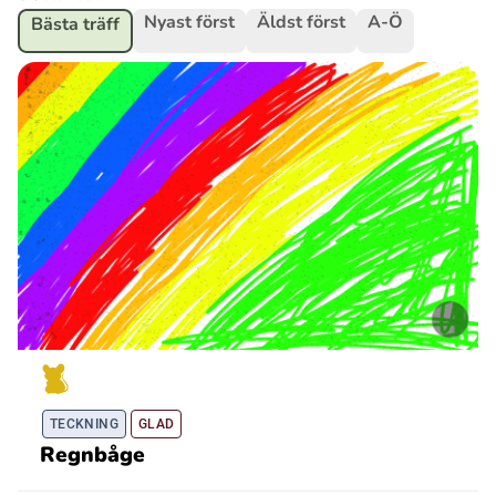
Nyast först
Äldst först
A-Ö
Bästa träff
Ubmejesámiengiälla (Umesamiska)
Kaale (Romska)
Arli (Romska)
Resanderomani (Romska)
Kelderash (Romska)
Lovari (Romska)
TECKNING
GLAD
Regnbåge